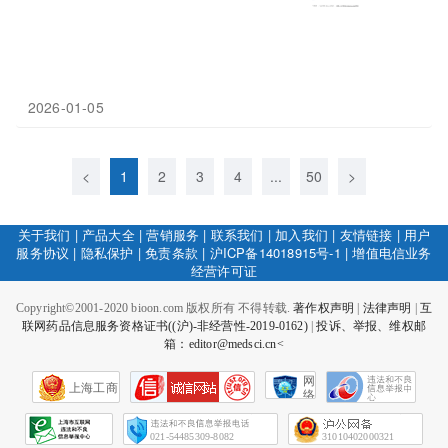
2026-01-05
<
1
2
3
4
...
50
>
关于我们
|
产品大全
|
营销服务
|
联系我们
|
加入我们
|
友情链接
|
用户
服务协议
|
隐私保护
|
免责条款
|
沪ICP备14018915号-1
|
增值电信业务
经营许可证
Copyright©2001-2020 bioon.com 版权所有 不得转载.
著作权声明
|
法律声明
|
互
联网药品信息服务资格证书((沪)-非经营性-2019-0162)
|
投诉、举报、维权邮
箱：editor@medsci.cn<
网
上海工商
络
社
会
征
021-54485309-8082
31010402000321