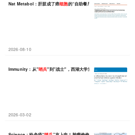
Nat Metabol：肝脏成了癌
细胞
的“自助餐厅”！一口棕榈酸下肚，
2026-08-10
Immunity：从"
哨兵
"到"战士"，西湖大学董晨团队解析肠道杀伤性
2026-03-02
Science：给免疫“
哨兵
”充上电！肿瘤偷偷掐断树突状
细胞
的能量