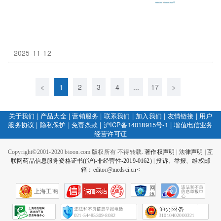
2025-11-12
<
1
2
3
4
...
17
>
关于我们
|
产品大全
|
营销服务
|
联系我们
|
加入我们
|
友情链接
|
用户
服务协议
|
隐私保护
|
免责条款
|
沪ICP备14018915号-1
|
增值电信业务
经营许可证
Copyright©2001-2020 bioon.com 版权所有 不得转载.
著作权声明
|
法律声明
|
互
联网药品信息服务资格证书((沪)-非经营性-2019-0162)
|
投诉、举报、维权邮
箱：editor@medsci.cn<
网
上海工商
络
社
会
征
021-54485309-8082
31010402000321