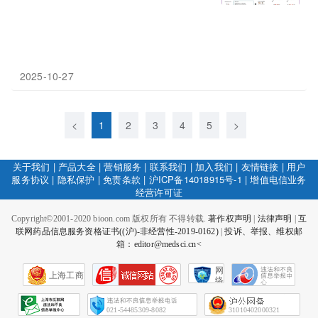
2025-10-27
<
1
2
3
4
5
>
关于我们
|
产品大全
|
营销服务
|
联系我们
|
加入我们
|
友情链接
|
用户
服务协议
|
隐私保护
|
免责条款
|
沪ICP备14018915号-1
|
增值电信业务
经营许可证
Copyright©2001-2020 bioon.com 版权所有 不得转载.
著作权声明
|
法律声明
|
互
联网药品信息服务资格证书((沪)-非经营性-2019-0162)
|
投诉、举报、维权邮
箱：editor@medsci.cn<
网
上海工商
络
社
会
征
021-54485309-8082
31010402000321