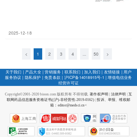
2025-12-18
<
1
2
3
4
...
50
>
关于我们
|
产品大全
|
营销服务
|
联系我们
|
加入我们
|
友情链接
|
用户
服务协议
|
隐私保护
|
免责条款
|
沪ICP备14018915号-1
|
增值电信业务
经营许可证
Copyright©2001-2020 bioon.com 版权所有 不得转载.
著作权声明
|
法律声明
|
互
联网药品信息服务资格证书((沪)-非经营性-2019-0162)
|
投诉、举报、维权邮
箱：editor@medsci.cn<
网
上海工商
络
社
会
征
021-54485309-8082
31010402000321