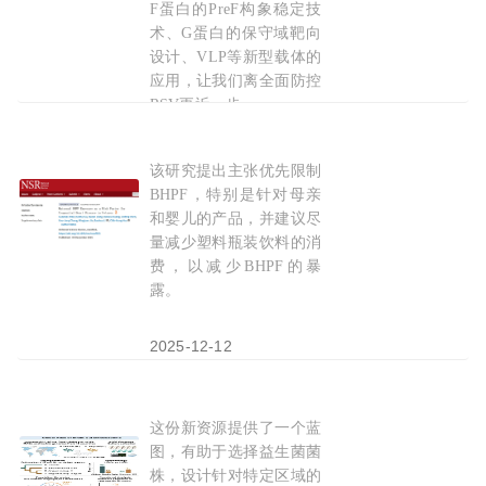
F蛋白的PreF构象稳定技
术、G蛋白的保守域靶向
设计、VLP等新型载体的
应用，让我们离全面防控
RSV更近一步。
2025-12-09
该研究提出主张优先限制
许志宏团队揭示塑料添加剂
双
酚
芴可能是胎儿先
BHPF，特别是针对母亲
和婴儿的产品，并建议尽
量减少塑料瓶装饮料的消
费，以减少BHPF的暴
露。
2025-12-12
这份新资源提供了一个蓝
Cell：婴儿
双
歧杆菌和长
双
歧杆菌的基因组图谱
图，有助于选择益生菌菌
株，设计针对特定区域的