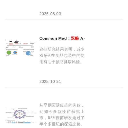
2026-08-03
Commun Med：
双
酚
A 仅微量就搞乱基因，女
这些研究结果表明，减少
双酚A在食品包装中的使
用有助于预防健康风险。
2025-10-31
从早期灭活疫苗的失败，
RSV 疫苗：瞄准
F
/G 蛋白的抗病毒新防线
到如今多款疫苗获批上
市，RSV疫苗研发走过了
半个多世纪的探索之路。