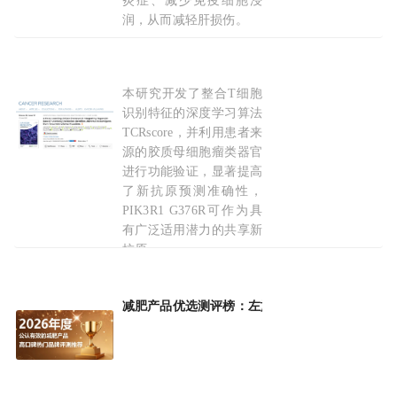
炎症、减少免疫细胞浸
润，从而减轻肝损伤。
2026-07-17
本研究开发了整合T细胞
AI+类器官，
双
核驱动！国内多团队联手攻破脑癌免
识别特征的深度学习算法
TCRscore，并利用患者来
源的胶质母细胞瘤类器官
进行功能验证，显著提高
了新抗原预测准确性，
PIK3R1 G376R可作为具
有广泛适用潜力的共享新
抗原。
2026-06-25
减肥产品优选测评榜：左旋肉碱 + 柑橘多
酚
调控