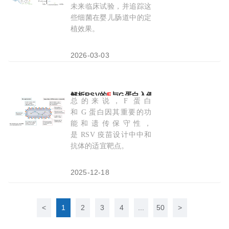
未来临床试验，并追踪这
些细菌在婴儿肠道中的定
植效果。
2026-03-03
解析RSV的
F
与G蛋白入侵细胞的机制
总的来说，F 蛋白
和 G 蛋白因其重要的功
能和遗传保守性，
是 RSV 疫苗设计中中和
抗体的适宜靶点。
2025-12-18
<
1
2
3
4
...
50
>