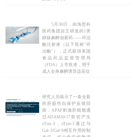
5月30日，由海思科
中国1类静脉麻醉创新药环泊
酚
获美国FDA批准上
医药集团自主研发的1类
静脉麻醉创新药——环泊
酚注射液（以下简称"环
泊酚"），正式获得美国
食品药品监督管理局
（FDA）上市批准，用于
成人全身麻醉诱导适应症
2026-06-01
研究人员揭示了一条全新
Immunity & Inflammation：复旦大学研究
的肝损伤自保护反馈回
路：APAP刺激肝细胞通
过ADAM10/17剪切产生
sTim-3，sTim-3通过与
Gal-3/Gal-9相互作用抑制