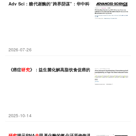
Adv Sci：糖代谢酶的“跨界阴谋”：华中科技大学
研究
团队发现PF
2026-07-26
《癌症
研究
》：益生菌化解高脂饮食促癌的“命”！中山大学团队发
2025-10-14
研究
揭示RNA
去
甲基化酶的氧化还原修饰调控番茄果实成熟机制