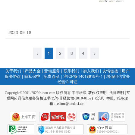
2023-09-18
<
1
2
3
4
>
关于我们
|
产品大全
|
营销服务
|
联系我们
|
加入我们
|
友情链接
|
用户
服务协议
|
隐私保护
|
免责条款
|
沪ICP备14018915号-1
|
增值电信业务
经营许可证
Copyright©2001-2020 bioon.com 版权所有 不得转载.
著作权声明
|
法律声明
|
互
联网药品信息服务资格证书((沪)-非经营性-2019-0162)
|
投诉、举报、维权邮
箱：editor@medsci.cn<
网
上海工商
络
社
会
征
021-54485309-8082
31010402000321