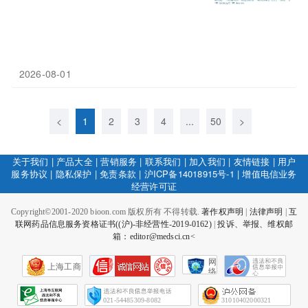
2026-08-01
<
1
2
3
4
...
50
>
关于我们
|
产品大全
|
营销服务
|
联系我们
|
加入我们
|
友情链接
|
用户
服务协议
|
隐私保护
|
免责条款
|
沪ICP备14018915号-1
|
增值电信业务
经营许可证
Copyright©2001-2020 bioon.com 版权所有 不得转载.
著作权声明
|
法律声明
|
互
联网药品信息服务资格证书((沪)-非经营性-2019-0162)
|
投诉、举报、维权邮
箱：editor@medsci.cn<
网
上海工商
络
社
会
征
021-54485309-8082
31010402000321