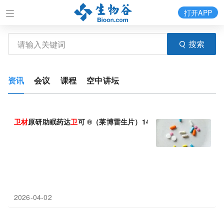
打开APP
搜索
资讯
会议
课程
空中讲坛
卫
材
原研助眠药达
卫
可 ®（莱博雷生片）14 片新规格重磅上市
2026-04-02