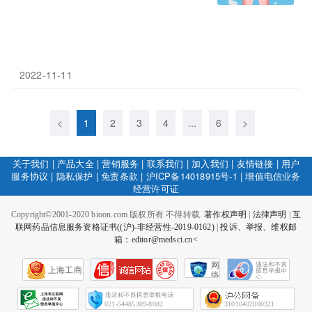
2022-11-11
<
1
2
3
4
...
6
>
关于我们
|
产品大全
|
营销服务
|
联系我们
|
加入我们
|
友情链接
|
用户
服务协议
|
隐私保护
|
免责条款
|
沪ICP备14018915号-1
|
增值电信业务
经营许可证
Copyright©2001-2020 bioon.com 版权所有 不得转载.
著作权声明
|
法律声明
|
互
联网药品信息服务资格证书((沪)-非经营性-2019-0162)
|
投诉、举报、维权邮
箱：editor@medsci.cn<
网
上海工商
络
社
会
征
021-54485309-8082
31010402000321