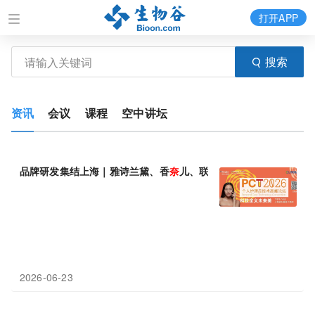
打开APP
搜索
资讯
会议
课程
空中讲坛
品牌研发集结上海｜雅诗兰黛、香
奈
儿、联合
利
华、珀莱雅、科蒂、
2026-06-23