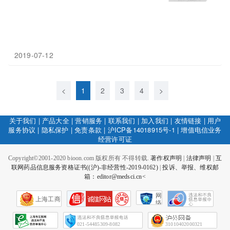
2019-07-12
<
1
2
3
4
>
关于我们
|
产品大全
|
营销服务
|
联系我们
|
加入我们
|
友情链接
|
用户
服务协议
|
隐私保护
|
免责条款
|
沪ICP备14018915号-1
|
增值电信业务
经营许可证
Copyright©2001-2020 bioon.com 版权所有 不得转载.
著作权声明
|
法律声明
|
互
联网药品信息服务资格证书((沪)-非经营性-2019-0162)
|
投诉、举报、维权邮
箱：editor@medsci.cn<
网
上海工商
络
社
会
征
021-54485309-8082
31010402000321