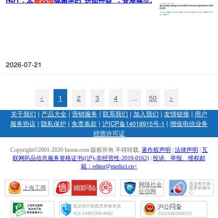
2026-07-21
<
1
2
3
4
...
50
>
关于我们
|
产品大全
|
营销服务
|
联系我们
|
加入我们
|
友情链接
|
用户
服务协议
|
隐私保护
|
免责条款
|
沪ICP备14018915号-1
|
增值电信业务
经营许可证
Copyright©2001-2020 bioon.com 版权所有 不得转载.
著作权声明
|
法律声明
|
互
联网药品信息服务资格证书((沪)-非经营性-2019-0162)
|
投诉、举报、维权邮
箱：editor@medsci.cn<
网络社会
上海工商
征信网
021-54485309-8082
31010402000321