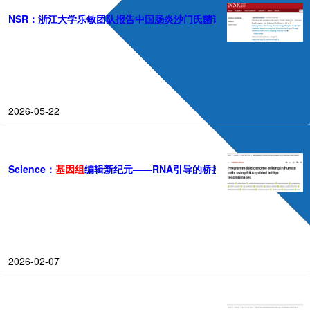
NSR：浙江大学乐敏团队报告中国肠炎沙门氏菌谱系替代的“
全
健康”
基
2026-05-22
Science：
基因组
编辑新纪元——RNA引导的桥接重组酶
2026-02-07