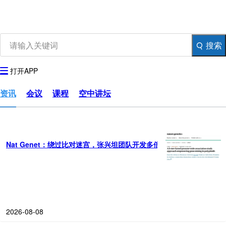
资讯
生物在线
品牌会议
行云公开课
搜索
登录
注册
生物谷APP
打开APP
资讯
会议
课程
空中讲坛
Nat Genet：绕过比对迷宫，张兴坦团队开发多倍体
全
基因组
关联
分析
2026-08-08