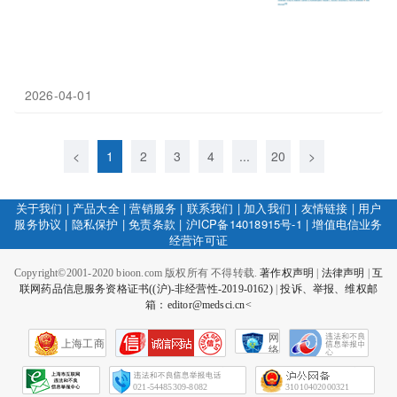
2026-04-01
<
1
2
3
4
...
20
>
关于我们
|
产品大全
|
营销服务
|
联系我们
|
加入我们
|
友情链接
|
用户
服务协议
|
隐私保护
|
免责条款
|
沪ICP备14018915号-1
|
增值电信业务
经营许可证
Copyright©2001-2020 bioon.com 版权所有 不得转载.
著作权声明
|
法律声明
|
互
联网药品信息服务资格证书((沪)-非经营性-2019-0162)
|
投诉、举报、维权邮
箱：editor@medsci.cn<
网
上海工商
络
社
会
征
021-54485309-8082
31010402000321