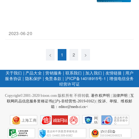
2023-06-20
<
1
2
>
关于我们
|
产品大全
|
营销服务
|
联系我们
|
加入我们
|
友情链接
|
用户
服务协议
|
隐私保护
|
免责条款
|
沪ICP备14018915号-1
|
增值电信业务
经营许可证
Copyright©2001-2020 bioon.com 版权所有 不得转载.
著作权声明
|
法律声明
|
互
联网药品信息服务资格证书((沪)-非经营性-2019-0162)
|
投诉、举报、维权邮
箱：editor@medsci.cn<
网
上海工商
络
社
会
征
021-54485309-8082
31010402000321