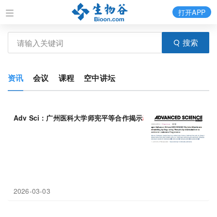
打开APP
搜索
资讯
会议
课程
空中讲坛
Adv Sci：广州医科大学师宪平等合作揭示
表观
遗传
“劫持”
代谢
，S
2026-03-03