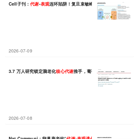
Cell子刊：
代谢
-
表观
连环陷阱！复旦束敏峰团队破译RNA修饰环
2026-07-09
3.7 万人研究锁定脑老化
核心
代谢
推手，葡萄糖加速衰老获
遗传
学
2026-07-08
Nat Communi：卵巢衰老的“
代谢
-
表观
遗传
开关”，西南大学赵中权