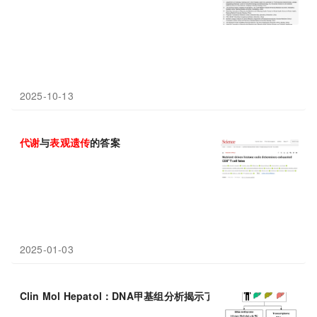
2025-10-13
代谢
与
表观
遗传
的答案
2025-01-03
Clin Mol Hepatol：DNA甲基组分析揭示了晚期
代谢
功能障碍相关