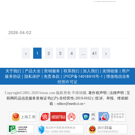
2026-04-02
<
1
2
3
4
...
41
>
关于我们
|
产品大全
|
营销服务
|
联系我们
|
加入我们
|
友情链接
|
用户
服务协议
|
隐私保护
|
免责条款
|
沪ICP备14018915号-1
|
增值电信业务
经营许可证
Copyright©2001-2020 bioon.com 版权所有 不得转载.
著作权声明
|
法律声明
|
互
联网药品信息服务资格证书((沪)-非经营性-2019-0162)
|
投诉、举报、维权邮
箱：editor@medsci.cn<
网
上海工商
络
社
会
征
021-54485309-8082
31010402000321