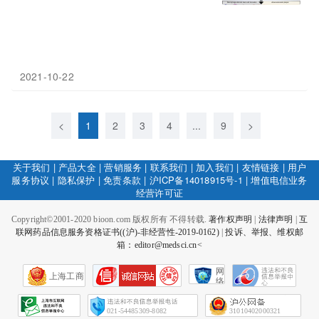
2021-10-22
<
1
2
3
4
...
9
>
关于我们
|
产品大全
|
营销服务
|
联系我们
|
加入我们
|
友情链接
|
用户
服务协议
|
隐私保护
|
免责条款
|
沪ICP备14018915号-1
|
增值电信业务
经营许可证
Copyright©2001-2020 bioon.com 版权所有 不得转载.
著作权声明
|
法律声明
|
互
联网药品信息服务资格证书((沪)-非经营性-2019-0162)
|
投诉、举报、维权邮
箱：editor@medsci.cn<
网
上海工商
络
社
会
征
021-54485309-8082
31010402000321