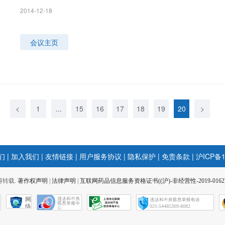
2014-12-18
会议主页
<
1
...
15
16
17
18
19
20
>
们
|
加入我们
|
友情链接
|
用户服务协议
|
隐私保护
|
免责条款
|
沪ICP备1
 不得转载.
著作权声明
|
法律声明
|
互联网药品信息服务资格证书((沪)-非经营性-2019-0162
网
络
021-54485309-8082
社
会