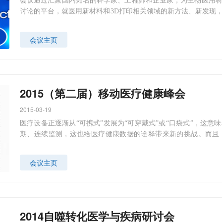
会议通过汇聚国内知名的科学家、工程师和企业家，为生物医用
讨论的平台，就医用新材料和3D打印相关领域的新方法、新发现
和研讨。本次论坛设有专题报告、小组讨论、头脑风暴、讲听互动
会议主页
2015（第二届）移动医疗健康峰会
2015-03-19
医疗设备正逐渐从“可携式”发展为“可穿戴式”或“口袋式”，这
期、连续监测，这也给医疗健康数据的诠释带来新的挑战。而且
人，变得更接地气，一些先行者已经探索出新的商业模式，新的商
疗移动应用被创造出来，颠覆沉重、效率缓慢的医疗行业，推动医
会议主页
2014自噬转化医学与疾病研讨会