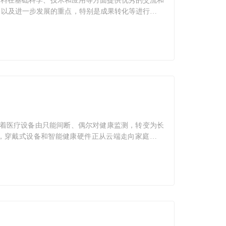
材料在基础科学、技术和应用等方面提供优秀的交流和
，以及进一步发展的重点，特别是成果转化等进行交流
、名片交换、项目路演和展台展示等多种形式 .
意味着医疗设备由只能间断、偶尔对健康监测，转变为长
，穿戴式设备和智能健康硬件正从云端走向家庭与个
业模式让智能硬件的前景变得豁然开朗。 种各样的医
疗健康服务业轻装前行