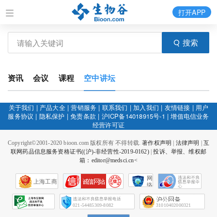
打开APP
搜索
资讯
会议
课程
空中讲坛
关于我们
|
产品大全
|
营销服务
|
联系我们
|
加入我们
|
友情链接
|
用户
服务协议
|
隐私保护
|
免责条款
|
沪ICP备14018915号-1
|
增值电信业务
经营许可证
Copyright©2001-2020 bioon.com 版权所有 不得转载.
著作权声明
|
法律声明
|
互
联网药品信息服务资格证书((沪)-非经营性-2019-0162)
|
投诉、举报、维权邮
箱：editor@medsci.cn<
网
上海工商
络
社
会
征
021-54485309-8082
31010402000321
信