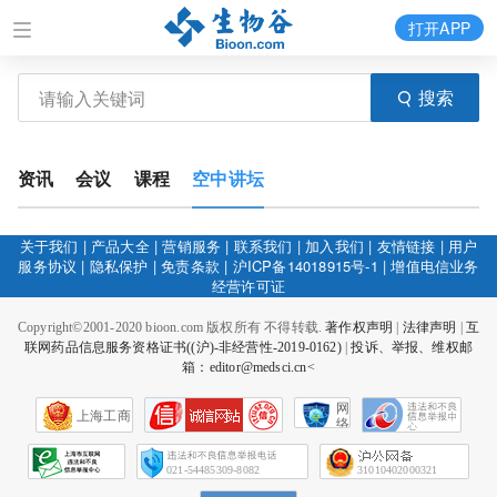
打开APP
搜索
资讯
会议
课程
空中讲坛
关于我们
|
产品大全
|
营销服务
|
联系我们
|
加入我们
|
友情链接
|
用户
服务协议
|
隐私保护
|
免责条款
|
沪ICP备14018915号-1
|
增值电信业务
经营许可证
Copyright©2001-2020 bioon.com 版权所有 不得转载.
著作权声明
|
法律声明
|
互
联网药品信息服务资格证书((沪)-非经营性-2019-0162)
|
投诉、举报、维权邮
箱：editor@medsci.cn<
网
上海工商
络
社
会
征
021-54485309-8082
31010402000321
信