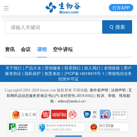
打开APP
搜索
资讯
会议
课程
空中讲坛
关于我们
|
产品大全
|
营销服务
|
联系我们
|
加入我们
|
友情链接
|
用户
服务协议
|
隐私保护
|
免责条款
|
沪ICP备14018915号-1
|
增值电信业务
经营许可证
Copyright©2001-2020 bioon.com 版权所有 不得转载.
著作权声明
|
法律声明
|
互
联网药品信息服务资格证书((沪)-非经营性-2019-0162)
|
投诉、举报、维权邮
箱：editor@medsci.cn<
网
上海工商
络
社
会
征
021-54485309-8082
31010402000321
信