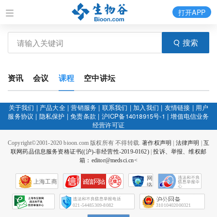
打开APP
搜索
资讯
会议
课程
空中讲坛
关于我们
|
产品大全
|
营销服务
|
联系我们
|
加入我们
|
友情链接
|
用户
服务协议
|
隐私保护
|
免责条款
|
沪ICP备14018915号-1
|
增值电信业务
经营许可证
Copyright©2001-2020 bioon.com 版权所有 不得转载.
著作权声明
|
法律声明
|
互
联网药品信息服务资格证书((沪)-非经营性-2019-0162)
|
投诉、举报、维权邮
箱：editor@medsci.cn<
网
上海工商
络
社
会
征
021-54485309-8082
31010402000321
信