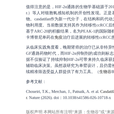
值得注意的是，HIF-2α通路的生物学基础源于2019年
r.）等人对细胞氧感知机制的开创性发现。正是基
物。casdatifan作为新一代分子，在结构
物利用度。当前数据支持其作为转移性ccRCC
基于ARC-20的积极结果，名为PEAK-1的国际随
卡博替尼单药在
免疫
治疗后进展的转移性ccRCC
从临床实践角度看，晚期肾癌的治疗已从非特异
GF通路药物时代，而HIF-2α抑制剂的成功则标志着
据不仅验证了持续抑制HIF-2α可带来持久临
辅助临床决策。虽然该研究为单臂设计，且仍需长
续精准筛选受益人群提供了有力工具。（
生物谷
B
参考文献：
Choueiri, T.K., Merchan, J., Patnaik, A. et al.
Casdatif
r
. Nature (2026). doi：10.1038/s41586-026-10718-x
版权声明 本网站所有注明“来源：生物谷”或“来