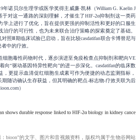
诺贝尔生理学或医学奖得主威廉·凯林（William G. Kaelin J
于对这一通路的深刻理解，才催生了HIF-2α抑制剂这一类药
和药代动力学上进行了优化，旨在提供更强的抑制活性和更好的口服生
后线治疗的可行性，也为未来联合治疗策略的探索奠定了基础。
机对照Ⅲ期临床试验已启动，旨在比较casdatifan联合卡博替尼与
患者中的疗效。
性细胞毒性药物时代，逐步演进至免疫检查点抑制剂和靶向VE
向“驱动基因特异性靶向”的进一步深化。casdatifan的临床数
床获益，更提示血清促红细胞生成素可作为便捷的动态监测指标，
期随访确认生存获益，但其明确的靶点-标志物-疗效关联为后
ioon.com）
an shows durable response linked to HIF-2α biology in kidney cance
源：bioon”的文字、图片和音视频资料，版权均属于生物谷网站