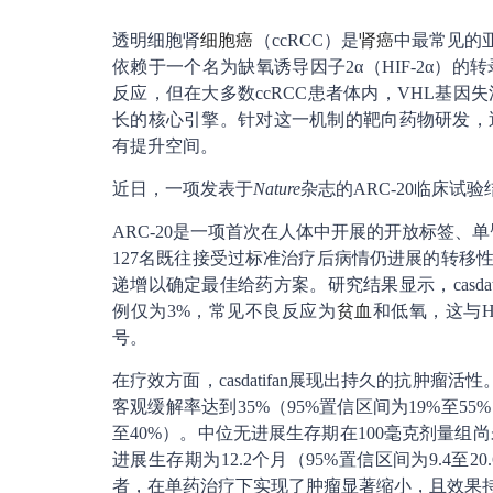
透明细胞肾
细胞癌
（ccRCC）是
肾癌
中最常见的亚
依赖于一个名为缺氧诱导因子2α（HIF-2α）的
反应，但在大多数ccRCC患者体内，VHL基因
长的核心引擎。针对这一机制的靶向药物研发，近
有提升空间。
近日，一项发表于
Nature
杂志的ARC-20临床试验结
ARC-20是一项首次在人体中开展的开放标签、
127名既往接受过标准治疗后病情仍进展的转移性cc
递增以确定最佳给药方案。研究结果显示，casd
例仅为3%，常见不良反应为
贫血
和低氧，这与H
号。
在疗效方面，casdatifan展现出持久的抗肿瘤
客观缓解率达到35%（95%置信区间为19%至55
至40%）。中位无进展生存期在100毫克剂量组
进展生存期为12.2个月（95%置信区间为9.4
者，在单药治疗下实现了肿瘤显著缩小，且效果