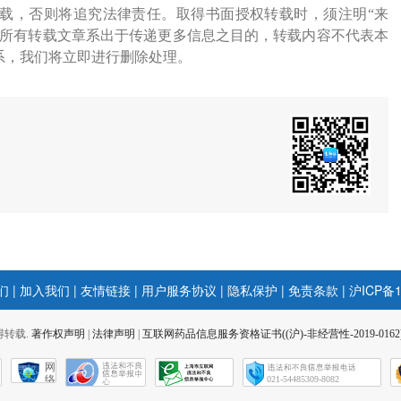
载，否则将追究法律责任。取得书面授权转载时，须注明“来
网所有转载文章系出于传递更多信息之目的，转载内容不代表本
系，我们将立即进行删除处理。
们
|
加入我们
|
友情链接
|
用户服务协议
|
隐私保护
|
免责条款
|
沪ICP备1
 不得转载.
著作权声明
|
法律声明
|
互联网药品信息服务资格证书((沪)-非经营性-2019-0162
网
络
021-54485309-8082
社