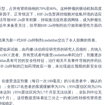
型，占所有肾癌病例的70%至80%。这种肿瘤的驱动机制高度
转录因子。正常情况下，HIF-2α负责调控细胞对低氧环境的适应
失活导致HIF-2α异常积聚，持续激活促癌基因网络，成为肿瘤生
年来备受关注，但早期HIF-2α抑制剂在疗效和耐受性方面仍
果为新一代HIF-2α抑制剂casdatifan交出了令人鼓舞的答卷。
单臂临床试验，由丹娜-法伯癌症研究所的研究人员领衔，共纳入
RCC患者。所有受试者均接受casdatifan单药治疗，剂量逐步
atifan具有可控的安全性特征，治疗相关不良事件导致的停药比
IF-2α抑制的已知药理效应一致，未出现超出预期的新安全信
活性。在接受选定剂量（每日一次100毫克）的32名患者中，确认的
%）；全部127名患者的客观缓解率为31%（95%置信区间为23%
尚未达到（95%置信区间为5.7个月至无法估算），全队列中位无
至20.6个月）。这些数据意味着近三分之一的难治性转移性肾癌患
持续稳定。