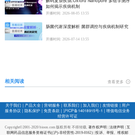
解码复杂疾病:Oxford Nanopore 多组学测序
如何揭示疾病机制
开播时间: 2026-08-05 13:55
肠菌代谢深度解析 菌群调控与疾病机制研究
开播时间: 2026-07-14 13:55
相关阅读
查看更多
关于我们
|
产品大全
|
营销服务
|
联系我们
|
加入我们
|
友情链接
|
用户
服务协议
|
隐私保护
|
免责条款
|
沪ICP备14018915号-1
|
增值电信业务
经营许可证
Copyright©2001-2020 bioon.com 版权所有 不得转载.
著作权声明
|
法律声明
|
互
联网药品信息服务资格证书((沪)-非经营性-2019-0162)
|
投诉、举报、维权邮