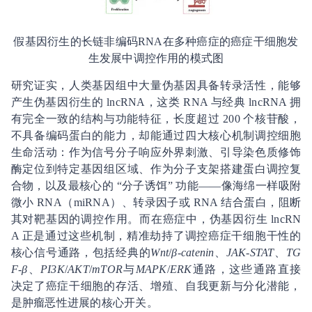
假基因衍生的长链非编码RNA在多种癌症的癌症干细胞发
生发展中调控作用的模式图
研究证实，人类基因组中大量伪基因具备转录活性，能够
产生伪基因衍生的 lncRNA，这类 RNA 与经典 lncRNA 拥
有完全一致的结构与功能特征，长度超过 200 个核苷酸，
不具备编码蛋白的能力，却能通过四大核心机制调控细胞
生命活动：作为信号分子响应外界刺激、引导染色质修饰
酶定位到特定基因组区域、作为分子支架搭建蛋白调控复
合物，以及最核心的 “分子诱饵” 功能——像海绵一样吸附
微小 RNA（miRNA）、转录因子或 RNA 结合蛋白，阻断
其对靶基因的调控作用。而在癌症中，伪基因衍生 lncRN
A 正是通过这些机制，精准劫持了调控癌症干细胞干性的
核心信号通路，包括经典的
Wnt
/
β-catenin
、
JAK-STAT
、
TG
F-β
、
PI3K
/
AKT
/
mTOR
与
MAPK
/
ERK
通路，这些通路直接
决定了癌症干细胞的存活、增殖、自我更新与分化潜能，
是肿瘤恶性进展的核心开关。