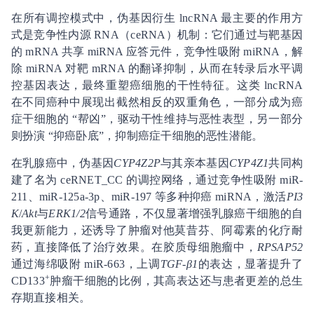
在所有调控模式中，伪基因衍生 lncRNA 最主要的作用方
式是竞争性内源 RNA（ceRNA）机制：它们通过与靶基因
的 mRNA 共享 miRNA 应答元件，竞争性吸附 miRNA，解
除 miRNA 对靶 mRNA 的翻译抑制，从而在转录后水平调
控基因表达，最终重塑癌细胞的干性特征。这类 lncRNA
在不同癌种中展现出截然相反的双重角色，一部分成为癌
症干细胞的 “帮凶”，驱动干性维持与恶性表型，另一部分
则扮演 “抑癌卧底”，抑制癌症干细胞的恶性潜能。
在乳腺癌中，伪基因
CYP4Z2P
与其亲本基因
CYP4Z1
共同构
建了名为 ceRNET_CC 的调控网络，通过竞争性吸附 miR-
211、miR-125a-3p、miR-197 等多种抑癌 miRNA，激活
PI3
K
/
Akt
与
ERK1/2
信号通路，不仅显著增强乳腺癌干细胞的自
我更新能力，还诱导了肿瘤对他莫昔芬、阿霉素的化疗耐
药，直接降低了治疗效果。在胶质母细胞瘤中，
RPSAP52
通过海绵吸附 miR-663，上调
TGF-β1
的表达，显著提升了
+
CD133
肿瘤干细胞的比例，其高表达还与患者更差的总生
存期直接相关。