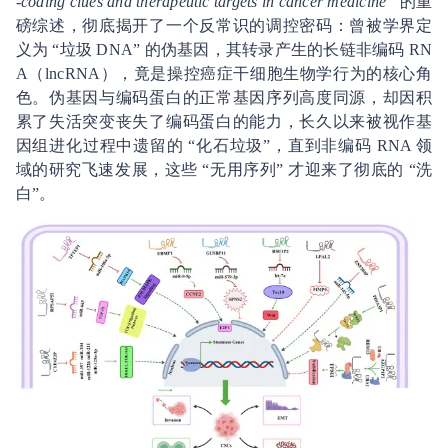
-coding clues and therapeutic targets in cancer medicine”
的重
磅综述，彻底揭开了一个反常识的调控密码：曾被学界定
义为 “垃圾 DNA” 的伪基因，其转录产生的长链非编码 RN
A（lncRNA），竟是操控癌症干细胞生物学行为的核心角
色。伪基因与编码蛋白的正常基因序列高度同源，却因积
累了失活突变丧失了编码蛋白的能力，长久以来被视作基
因组进化过程中遗留的 “化石垃圾”，直到非编码 RNA 领
域的研究飞速发展，这些 “无用序列” 才迎来了彻底的 “洗
白”。