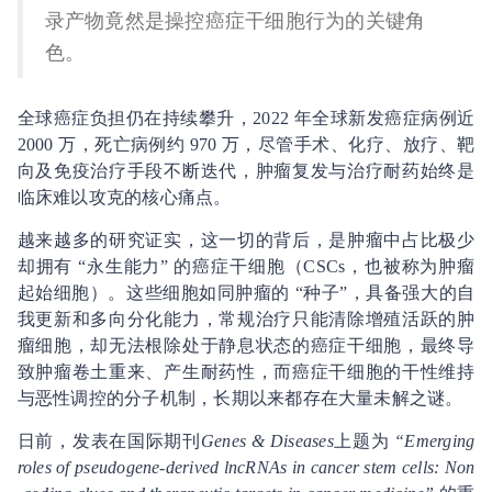
录产物竟然是操控癌症干细胞行为的关键角
色。
全球癌症负担仍在持续攀升，2022 年全球新发癌症病例近
2000 万，死亡病例约 970 万，尽管手术、化疗、放疗、靶
向及免疫治疗手段不断迭代，肿瘤复发与治疗耐药始终是
临床难以攻克的核心痛点。
越来越多的研究证实，这一切的背后，是肿瘤中占比极少
却拥有 “永生能力” 的癌症干细胞（CSCs，也被称为肿瘤
起始细胞）。这些细胞如同肿瘤的 “种子”，具备强大的自
我更新和多向分化能力，常规治疗只能清除增殖活跃的肿
瘤细胞，却无法根除处于静息状态的癌症干细胞，最终导
致肿瘤卷土重来、产生耐药性，而癌症干细胞的干性维持
与恶性调控的分子机制，长期以来都存在大量未解之谜。
日前，发表在国际期刊
Genes & Diseases
上题为
“Emerging
roles of pseudogene-derived lncRNAs in cancer stem cells: Non