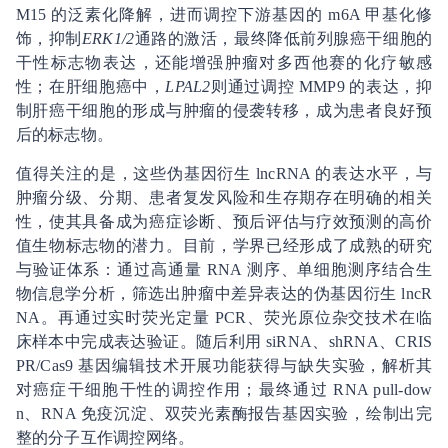
M15 的泛素化降解，进而调控下游基因的 m6A 甲基化修
饰，抑制
ERK1/2
通路的激活，最终降低前列腺癌干细胞的
干性标志物表达，还能增强肿瘤对多西他赛的化疗敏感
性；在肝细胞癌中，
LPAL2
则通过调控 MMP9 的表达，抑
制肝癌干细胞的形成与肿瘤的侵袭转移，成为患者良好预
后的标志物。
值得关注的是，这些伪基因衍生 lncRNA 的表达水平，与
肿瘤分级、分期、患者复发风险和生存期存在明确的相关
性，使其具备成为癌症诊断、预后评估与疗效预测的高价
值生物标志物的潜力。目前，学界已经形成了成熟的研究
与验证体系：通过高通量 RNA 测序、单细胞测序结合生
物信息学分析，筛选出肿瘤中差异表达的伪基因衍生 lncR
NA。再通过实时荧光定量 PCR、荧光原位杂交技术在临
床样本中完成表达验证。随后利用 siRNA、shRNA、CRIS
PR/Cas9 基因编辑技术开展功能获得与缺失实验，解析其
对癌症干细胞干性的调控作用；最终通过 RNA pull-dow
n、RNA 免疫沉淀、双荧光素酶报告基因实验，绘制出完
整的分子互作调控网络。