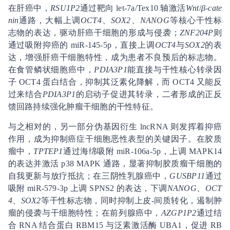
在肝癌中，
RSU1P2
通过靶向 let-7a/Tex10 轴激活
Wnt
/
β-cate
nin
通路，大幅上调
OCT4
、
SOX2
、
NANOG
等核心干性标
志物的表达，驱动肝癌干细胞的形成与侵袭；
ZNF204P
则
通过吸附抑癌的 miR-145-5p，直接上调
OCT4
与
SOX2
的表
达，增强肝癌干细胞特性，成为患者不良预后的标志物。
在食管鳞状细胞癌中，
PDIA3P1
能直接与干性核心转录因
子 OCT4 蛋白结合，抑制其泛素化降解，而 OCT4 又能反
过来结合
PDIA3P1
的启动子促进其转录，二者形成的正反
馈回路持续强化肿瘤干细胞的干性特征。
与之相对的，另一部分伪基因衍生 lncRNA 则发挥着抑癌
作用，成为抑制癌症干细胞恶性表型的关键因子。在胶质
瘤中，
TPTEP1
通过海绵吸附 miR-106a-5p，上调 MAPK14
的表达并激活 p38 MAPK 通路，显著抑制胶质瘤干细胞的
自我更新与放疗抵抗；在三阴性乳腺癌中，
GUSBP11
通过
吸附 miR-579-3p 上调 SPNS2 的表达，下调
NANOG
、
OCT
4
、
SOX2
等干性标志物，同时抑制上皮-间质转化，遏制肿
瘤的侵袭与干细胞特性；在前列腺癌中，
AZGP1P2
通过结
合 RNA 结合蛋白 RBM15 与泛素激活酶 UBA1，促进 RB