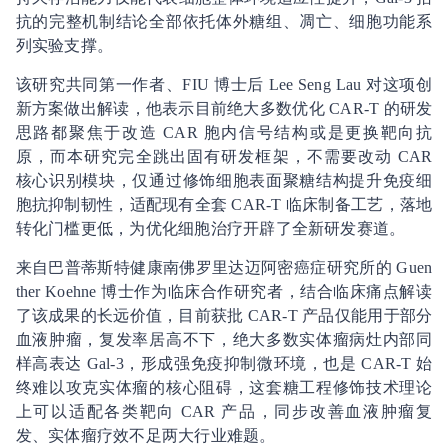
抗的完整机制结论全部依托体外糖组、凋亡、细胞功能系
列实验支撑。
该研究共同第一作者、FIU 博士后 Lee Seng Lau 对这项创
新方案做出解读，他表示目前绝大多数优化 CAR-T 的研发
思路都聚焦于改造 CAR 胞内信号结构或是更换靶向抗
原，而本研究完全跳出固有研发框架，不需要改动 CAR
核心识别模块，仅通过修饰细胞表面聚糖结构提升免疫细
胞抗抑制韧性，适配现有全套 CAR-T 临床制备工艺，落地
转化门槛更低，为优化细胞治疗开辟了全新研发赛道。
来自巴普蒂斯特健康南佛罗里达迈阿密癌症研究所的 Guen
ther Koehne 博士作为临床合作研究者，结合临床痛点解读
了该成果的长远价值，目前获批 CAR-T 产品仅能用于部分
血液肿瘤，复发率居高不下，绝大多数实体瘤病灶内部同
样高表达 Gal-3，形成强免疫抑制微环境，也是 CAR-T 始
终难以攻克实体瘤的核心阻碍，这套糖工程修饰技术理论
上可以适配各类靶向 CAR 产品，同步改善血液肿瘤复
发、实体瘤疗效不足两大行业难题。