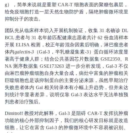
g），简单来说就是重塑 CAR-T 细胞表面的聚糖包裹层，
给免疫细胞打造一层天然生物防护盾，隔绝肿瘤微环境里
抑制分子的攻击。
团队先从临床样本切入开展机制验证，收集 31 名确诊 DL
BCL 患者与 31 名年龄匹配健康志愿者共计 62 份血清样本
开展 ELISA 检测，校正年龄混杂因素后明确，淋巴瘤患者
体内
galectin-3
（Gal-3，半乳糖凝集素-3）蛋白循环浓度显
著高于健康人群；结合公共基因芯片数据集 GSE2350、R
NA 测序数据集 GSE173263 进一步分析发现，Gal-3 不仅
由淋巴瘤肿瘤细胞自身大量合成，病灶中富集的肿瘤相关
巨噬细胞也是该抑制蛋白的主要分泌来源，虽然早期治疗
失败患者体内 Gal 相关转录本有小幅上升趋势，但并未达
到统计学显著差异，说明仅靠 Gal-3 表达水平无法单独预
判患者治疗预后。
Dimitroff 教授对此解释，Gal-3 是阻碍 CAR-T 发挥抗肿瘤
功能的核心外部抑制因子，我们的核心研发目标就是改造
细胞，让它在富含 Gal-3 的肿瘤微环境中不容易被识别、