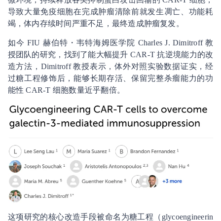
导致大量免疫细胞在完成肿瘤清除前就发生凋亡、功能耗
竭，体内存续时间严重不足，最终造成肿瘤复发。
如今 FIU 赫伯特・韦特海姆医学院 Charles J. Dimitroff 教
授团队的研究，找到了能大幅提升 CAR-T 抗逆境能力的改
造方法，Dimitroff 教授表示，体外对照实验数据证实，经
过糖工程修饰后，能够长期存活、保留完整杀瘤能力的功
能性 CAR-T 细胞数量近乎翻倍。
这项研究的核心改造手段被命名为糖工程（glycoengineerin