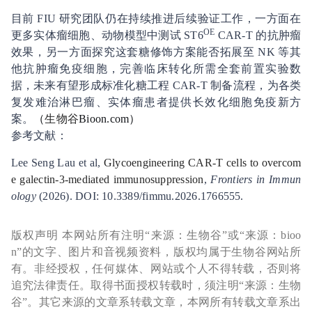
目前 FIU 研究团队仍在持续推进后续验证工作，一方面在
OE
更多实体瘤细胞、动物模型中测试 ST6
CAR-T 的抗肿瘤
效果，另一方面探究这套糖修饰方案能否拓展至 NK 等其
他抗肿瘤免疫细胞，完善临床转化所需全套前置实验数
据，未来有望形成标准化糖工程 CAR-T 制备流程，为各类
复发难治淋巴瘤、实体瘤患者提供长效化细胞免疫新方
案。
（
生物谷
Bioon.com）
参考文献：
Lee Seng Lau et al,
Glycoengineering CAR-T cells to overcom
e galectin-3-mediated immunosuppression
,
Frontiers in Immun
ology
(2026). DOI: 10.3389/fimmu.2026.1766555.
版权声明 本网站所有注明“来源：生物谷”或“来源：bioo
n”的文字、图片和音视频资料，版权均属于生物谷网站所
有。非经授权，任何媒体、网站或个人不得转载，否则将
追究法律责任。取得书面授权转载时，须注明“来源：生物
谷”。其它来源的文章系转载文章，本网所有转载文章系出