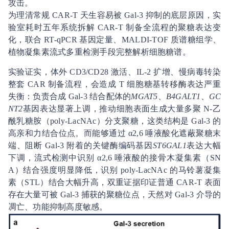
攻击。
为理清常规 CAR-T 天生容易被 Gal-3 抑制的底层原因，实
验室耗时五年系统拆解 CAR-T 制备全流程的聚糖表达变
化，联合 RT-qPCR 基因定量、MALDI-TOF 质谱糖组学、
植物凝集素流式多重检测手段完整解析细胞糖谱。
实验证实，体外 CD3/CD28 激活、IL-2 扩增、慢病毒转染
整套 CAR 制备流程，会造成 T 细胞糖基转移酶表达严重
失衡：负责合成 Gal-3 结合配体的
MGAT5
、
B4GALT1
、
GC
NT2
基因表达显著上调，推动细胞表面生成大量多聚 N-乙
酰乳糖胺（poly-LacNAc）分支聚糖，这类结构是 Gal-3 的
高亲和力结合位点。而能够通过 α2,6 唾液酸化遮蔽聚糖末
端、阻断 Gal-3 附着的关键酶编码基因
ST6GAL1
表达大幅
下调，流式检测中识别 α2,6 唾液酸的接骨木凝集素（SN
A）结合强度明显降低，识别 poly-LacNAc 的马铃薯凝集
素（STL）结合大幅升高，双重证据印证普通 CAR-T 表面
存在大量可被 Gal-3 捕获的聚糖位点，天然对 Gal-3 介导的
凋亡、功能抑制高度敏感。