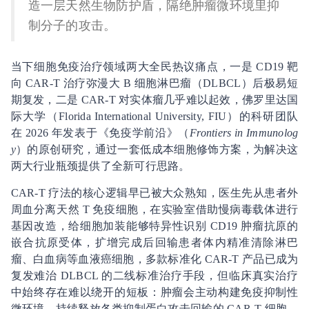
造一层天然生物防护盾，隔绝肿瘤微环境里抑
制分子的攻击。
当下细胞免疫治疗领域两大全民热议痛点，一是 CD19 靶
向 CAR-T 治疗弥漫大 B 细胞淋巴瘤（DLBCL）后极易短
期复发，二是 CAR-T 对实体瘤几乎难以起效，佛罗里达国
际大学（Florida International University, FIU）的科研团队
在 2026 年发表于《免疫学前沿》（
Frontiers in Immunolog
y
）的原创研究，通过一套低成本细胞修饰方案，为解决这
两大行业瓶颈提供了全新可行思路。
CAR-T 疗法的核心逻辑早已被大众熟知，医生先从患者外
周血分离天然 T 免疫细胞，在实验室借助慢病毒载体进行
基因改造，给细胞加装能够特异性识别 CD19 肿瘤抗原的
嵌合抗原受体，扩增完成后回输患者体内精准清除淋巴
瘤、白血病等血液癌细胞，多款标准化 CAR-T 产品已成为
复发难治 DLBCL 的二线标准治疗手段，但临床真实治疗
中始终存在难以绕开的短板：肿瘤会主动构建免疫抑制性
微环境，持续释放各类抑制蛋白攻击回输的 CAR-T 细胞，