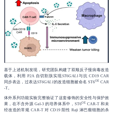
基于上述机制发现，研究团队构建了双顺反子慢病毒改造
载体，利用 P2A 自切割肽实现
ST6GAL1
与抗 CD19 CAR
OE
同步表达，过表达
ST6GAL1
的改造细胞被命名 ST6
CAR
-T。
体外系列功能实验完整验证了这套修饰的安全性与保护效
OE
果，在不含外源 Gal-3 的培养体系中，ST6
CAR-T 和未
经改造的常规 CAR-T 对 CD19 阳性 Raji 淋巴瘤细胞的杀