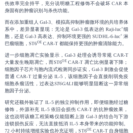
伤效率完全持平，充分说明糖工程修饰不会破坏 CAR 本
身固有的肿瘤识别与杀伤功能。
而在添加重组人 Gal-3、模拟高抑制肿瘤微环境的共培养体
+
系中，差异显著显现：无论是 Gal-3 低表达的 Raji-luc
细
+
胞，还是 Gal-3 高表达、抑制环境更强的 SUDHL-6-luc
淋
OE
巴瘤细胞，ST6
CAR-T 都能保持更强的肿瘤清除能力。
进一步细胞凋亡实验显示，Gal-3 处理会诱导常规 CAR-T
OE
大量发生晚期凋亡，而ST6
CAR-T 凋亡比例显著下降；
细胞因子芯片与胞内流式检测同步证实，Gal-3 刺激会促使
普通 CAR-T 过量分泌 IL-5，该细胞因子会直接削弱免疫
细胞杀瘤活性，过表达
ST6GAL1
能够明显阻断这一异常细
胞因子分泌。
研究还额外验证了 IL-5 的独立抑制作用，即便细胞经过糖
修饰，外源补充 IL-5 依旧会损伤 CAR-T 的抗肿瘤效果，
这也说明该糖工程策略仅能阻断上游 Gal-3 的结合与下游
连锁损伤反应，无法直接抵消 IL-5 本身带来的功能抑制。
OE
72 小时持续增殖实验也补充证明，ST6
CAR-T 自身细胞