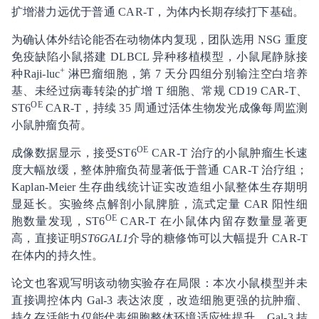
扩增潜力远优于普通 CAR-T，为体内长期存续打下基础。
为确认体外结论能否在动物体内复现，团队选用 NSG 重度
免疫缺陷小鼠搭建 DLBCL 异种移植模型，小鼠尾静脉接
+
种Raji-luc
淋巴瘤细胞，第 7 天分四组分别输注空白培养
基、未经过病毒转染的扩增 T 细胞、常规 CD19 CAR-T、
OE
ST6
CAR-T，持续 35 周通过活体生物发光成像每周监测
小鼠肿瘤负荷。
OE
成像数据显示，接受ST6
CAR-T 治疗的小鼠肿瘤生长速
度大幅放缓，整体肿瘤负荷显著低于普通 CAR-T 治疗组；
Kaplan-Meier 生存曲线统计证实改造组小鼠整体生存期明
显延长。实验终点解剖小鼠脾脏，流式定量 CAR 阳性细
OE
胞数量发现，ST6
CAR-T 在小鼠体内留存数量显著更
高，直接证明
ST6GAL1
介导的糖修饰可以大幅提升 CAR-T
在体内的持久性。
论文也客观写明该动物实验存在局限：本次小鼠模型并未
直接调控体内 Gal-3 表达浓度，改造细胞更强的抗肿瘤、
持久存活能力仅能代表细胞整体环境适应性提升，Gal-3 拮