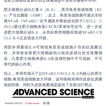
实肥大细胞在皮肤白色念珠菌感染中发挥关键保护作用。
肥大细胞分泌白介素-6（IL-6），诱导角质形成细胞（KC
s）产生抗菌肽（AMP）；反之，角质形成细胞可激活非经
典NF-κB（NF-κB2）信号通路并释放趋化因子CXCL2，C
XCL2通过肥大细胞表面CXCR2受体传导信号，进一步促
进肥大细胞分泌IL-6，从而在两类细胞间形成NF-κB2–CX
CL2–IL-6正反馈放大环路。
局部外用重组IL-6可增强角质形成细胞介导的抗真菌活
性，并有效改善肥大细胞缺陷小鼠的皮肤白色念珠菌感
染，凸显肥大细胞来源IL-6在该调控轴中不可或缺、不可
替代的核心作用。
综上，本研究揭示了以NF-κB2–CXCL2–IL-6为核心的肥大
细胞-角质形成细胞放大环路，该环路精准调控皮肤抗真菌
免疫防御，同时为皮肤真菌感染提供了全新治疗靶点。