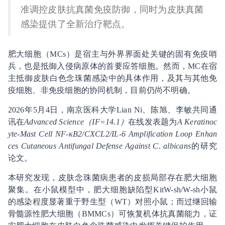
准调控皮肤抗真菌免疫防御，同时为皮肤真菌
感染提供了全新治疗靶点。
肥大细胞（MCs）是宿主与外界界面处关键的固有免疫哨
兵，也是抵御入侵病原体的首要应答细胞。然而，MC在宿
主抵御皮肤白色念珠菌感染中的具体作用，及其与其他免
疫细胞、非免疫细胞的协同机制，目前仍尚不明确。
2026年5月4日，南京医科大学Lian Ni、陈旭、李敏共同通
讯在
Advanced Science（IF=14.1）
在线发表题为
A Keratinoc
yte-Mast Cell NF-κB2/CXCL2/IL-6 Amplification Loop Enhan
ces Cutaneous Antifungal Defense Against C. albicans
的研究
论文。
本研究发现，皮肤念珠菌病患者的皮损局部存在肥大细胞
聚集。在小鼠模型中，肥大细胞缺陷型KitW-sh/W-sh小鼠
的感染程度显著重于野生型（WT）对照小鼠；而过继回输
骨髓源性肥大细胞（BMMCs）可恢复机体抗真菌能力，证