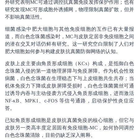
外研究表明MC可通过调控抗真菌免疫发挥保护作用；也有
研究发现MC可形成胞外诱捕网，物理限制真菌扩散，但并
不影响真菌活性。
细菌感染中肥大细胞与其他免疫细胞的互作已有大量报
道，而白色念珠菌感染时，MC与皮肤定居非免疫细胞之间
的潜在交叉对话仍鲜有研究。这一研究空白限制了人们对
肥大细胞如何参与构建皮肤抗真菌防御网络的认知。
皮肤上皮主要由角质形成细胞（KCs）构成，是抵御白色
念珠菌入侵的第一道物理屏障与免疫屏障。作为机会性致
病菌，白色念珠菌在生理稳态下与上皮细胞共生共存；当
机体免疫力下降或皮肤屏障受损时，白色念珠菌菌丝可通
过诱导内吞与主动侵袭方式侵入角质形成细胞，进而激活
NF-κB、MPK1、c-FOS 等信号通路，启动保护性炎症应
答。
已知角质形成细胞是皮肤抗真菌免疫的核心细胞，但它与
皮肤另一类高丰度定居固有免疫细胞-MC，如何协同调控
白色念珠菌清除，目前仍缺乏深入阐释。