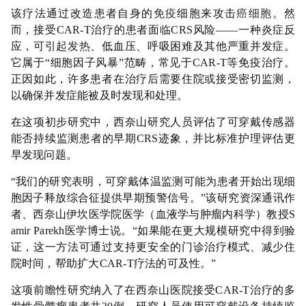
该疗法通过改造患者自身的
免疫
细胞来攻击
癌细胞
。然
而，接受CAR-T治疗的患者面临CRS风险——一种炎症反
应，可引起
发热
、低血压、呼吸困难及其他严重并发症。
它属于“细胞因子风暴”范畴，常见于CAR-T等免疫治疗。
正因如此，许多患者在治疗后需要住院或接受密切监测，
以确保并发症能被及时发现和处理。
在这项初步研究中，西奈山研究人员评估了可穿戴传感器
能否持续监测患者的早期CRS迹象，并比标准护理评估更
早发现问题。
“我们的研究表明，可穿戴体温监测可能为患者开始出现细
胞因子释放综合征提供早期预警信号。”该研究资深通讯作
者、西奈山伊坎医学院医学（血液学与肿瘤内科学）教授S
amir Parekh医学博士说。“如果能在更大规模研究中得到验
证，这一方法可通过支持更安全的门诊治疗模式、减少住
院时间，帮助扩大CAR-T疗法的可及性。”
这项前瞻性研究纳入了在西奈山医院接受CAR-T治疗的多