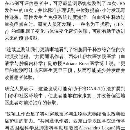
在25例可评估患者中，可穿戴监测系统检测到了20次CRS
发作中的18次，并比标准护理识别中位数提前7小时发现毒
性迹象。毒性发生当免疫系统过度激活、向血液中释放过
量炎症蛋白时。研究人员还发现，一种名为干扰素γ（IFN-
γ）的细胞因子变化与体温变化密切关联，可能有助于改进
未来的预测模型。
“连续监测让我们更清晰地看到了细胞因子释放综合征的实
时演变过程。”共同通讯作者、西奈山伊坎医学院医学（血
液学与肿瘤内科学）副教授Adriana Rossi医学博士说。“更
早的检测可让临床医生更早干预，从而可能减少并发症并
改善患者体验。”
研究人员表示，这些发现可能有助于将CAR-T疗法扩展到
门诊和社区环境中，使患者能够在家康复，并改善偏远地
区患者对前沿治疗的获取。
“这项工作凸显了将可穿戴技术与生物标志物结合以改善癌
症护理的潜力。”共同通讯作者、西奈山伊坎医学院遗传学
与基因组科学及肿瘤科学助理教授Alessandro Laganà博士