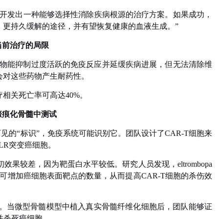
终开发出一种能够选择性消除疾病根源的治疗方案。如果成功，
、更持久缓解的途径，并有望恢复健康的血液生成。”
当前治疗的局限
类药物能抑制过度活跃的免疫反应并延缓疾病进展，但无法清除维
会对这些药物产生耐药性。
相关死亡率可高达40%。
瘢痕化骨髓中测试
见的“标识”，免疫系统可能识别它。团队设计了CAR-T细胞来
LR突变癌细胞。
效果较差，因为靶蛋白水平较低。研究人员发现，eltrombopa
可增加癌细胞表面靶点的数量，从而提高CAR-T细胞的杀伤效
试。当微型骨髓模型中植入真实骨髓纤维化细胞后，团队能够证
并杀死癌细胞。