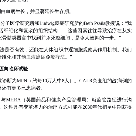
控制白血病生长，并显著延长生存期。
分子医学研究所和Ludwig癌症研究所的Beth Psaila教授说：“我
括纤维化和复杂的组织结构——这些因素往往导致治疗在从实
维化骨髓类器官中找到并杀死癌细胞，是令人鼓舞的一步。”
疗法是否有效，还能在人体组织中逐细胞观察其作用机制。我们
纤维化和其他血液癌症免疫疗法。”
迈向临床试验
被
诊断
为MPN（约每10万人中8人）。CALR突变组约占病例的
此外还有更多已患病者。
与MHRA（英国药品和健康产品
管理
局）就监管路径进行沟
这种具有变革潜力的治疗方式可能在2030年代初至中期获得