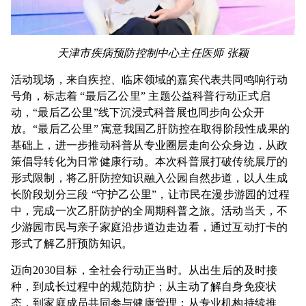
天津市疾病预防控制中心主任医师
张颖
活动现场，来自疾控、临床领域的嘉宾代表共同鸣响行动
号角，标志着 “最后乙公里” 主题公益科普行动正式启
动，“最后乙公里”线下沉浸式科普展也同步向公众开
放。“最后乙公里” 寓意我国乙肝防控在取得阶段性成果的
基础上，进一步推动科普从专业圈层走向公众身边，从政
策倡导转化为日常健康行动。本次科普展打破传统展厅的
形式限制，将乙肝防控知识融入公园自然步道，以人生成
长阶段划分三段 “守护乙公里”，让市民在漫步游园的过程
中，完成一次乙肝防护的全周期科普之旅。活动当天，不
少游园市民与亲子家庭沿步道边走边看，通过互动打卡的
形式了解乙肝预防知识。
迈向2030目标，全社会行动正当时。从出生后的及时接
种，到成长过程中的规范防护；从主动了解自身免疫状
态，到家庭成员共同参与健康管理；从专业机构持续推