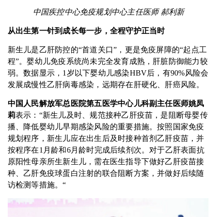
中国疾控中心免疫规划中心主任医师
郝利新
从出生第一针到成长每一步，
全程守护
正当时
新生儿是乙肝防控的“首道关口”，更是免疫屏障的“起点工
程”。婴幼儿免疫系统尚未完全发育成熟，肝脏防御能力较
弱。数据显示，1岁以下婴幼儿感染HBV后，有90%风险会
发展成慢性乙肝病毒感染，远期存在肝硬化、肝癌风险。
中国人民解放军总医院第五医学中心儿科副主任医师姚凤
莉
表示：“新生儿及时、规范接种乙肝疫苗，是阻断母婴传
播、降低婴幼儿早期感染风险的重要措施。按照国家免疫
规划程序，新生儿应在出生后及时接种首剂乙肝疫苗，并
按程序在1月龄和6月龄时完成后续剂次。对于乙肝表面抗
原阳性母亲所生新生儿，需在医生指导下做好乙肝疫苗接
种、乙肝免疫球蛋白注射的联合阻断方案，并做好后续随
访检测等措施。“