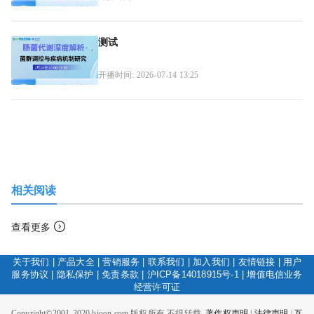
测试
开播时间: 2026-07-14 13:25
相关阅读
查看更多
关于我们
|
产品大全
|
营销服务
|
联系我们
|
加入我们
|
友情链接
|
用户
服务协议
|
隐私保护
|
免责条款
|
沪ICP备14018915号-1
|
增值电信业务
经营许可证
Copyright©2001-2020 bioon.com 版权所有 不得转载.
著作权声明
|
法律声明
|
互