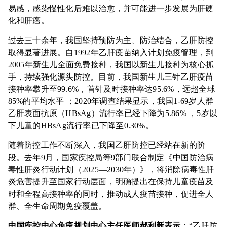
易感，感染慢性化后难以治愈，并可能进一步发展为肝硬
化和肝癌。
过去三十余年，我国坚持预防为主、防治结合，乙肝防控
取得显著进展。自1992年乙肝疫苗纳入计划免疫管理，到
2005年新生儿全面免费接种，我国以新生儿接种为核心抓
手，持续强化源头防控。目前，我国新生儿三针乙肝疫苗
接种率攀升至99.6%，首针及时接种率达95.6%，远超全球
85%的平均水平 ；2020年调查结果显示，我国1-69岁人群
乙肝表面抗原（HBsAg）流行率已经下降为5.86% ，5岁以
下儿童的HBsAg流行率已下降至0.30%。
随着防控工作不断深入，我国乙肝防控已经站在新的阶
段。去年9月，国家疾控局等9部门联合制定《中国防治病
毒性肝炎行动计划（2025—2030年）》，将消除病毒性肝
炎危害提升至国家行动层面，明确提出在保持儿童疫苗及
时和全程高接种率的同时，推动成人疫苗接种，促进全人
群、全生命周期免疫覆盖。
中国疾控中心免疫规划中心主任医师郝利新表示
：“乙肝防