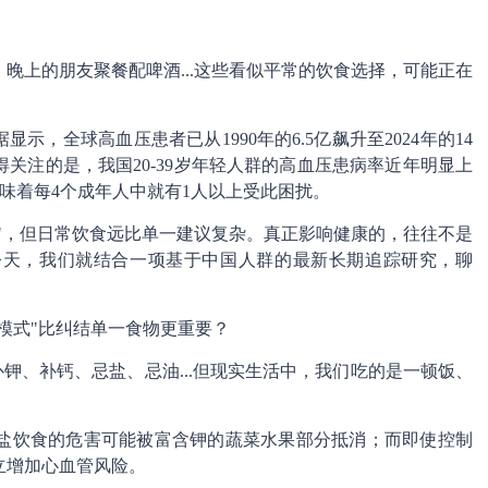
晚上的朋友聚餐配啤酒...这些看似平常的饮食选择，可能正在
示，全球高血压患者已从1990年的6.5亿飙升至2024年的14
关注的是，我国20-39岁年轻人群的高血压患病率近年明显上
这意味着每4个成年人中就有1人以上受此困扰。
菜"，但日常饮食远比单一建议复杂。真正影响健康的，往往不是
今天，我们就结合一项基于中国人群的最新长期追踪研究，聊
模式"比纠结单一食物更重要？
补钾、补钙、忌盐、忌油...但现实生活中，我们吃的是一顿饭、
盐饮食的危害可能被富含钾的蔬菜水果部分抵消；而即使控制
立增加心血管风险。