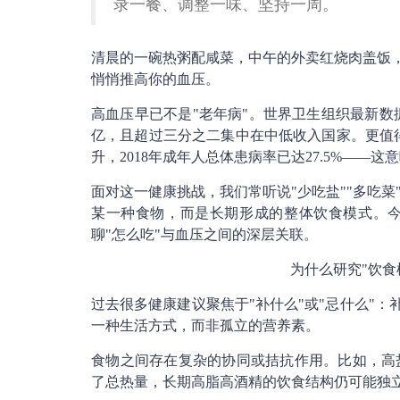
录一餐、调整一味、坚持一周。
清晨的一碗热粥配咸菜，中午的外卖红烧肉盖饭，
悄悄推高你的血压。
高血压早已不是"老年病"。世界卫生组织最新数据显
亿，且超过三分之二集中在中低收入国家。更值得
升，2018年成年人总体患病率已达27.5%——
面对这一健康挑战，我们常听说"少吃盐""多吃
某一种食物，而是长期形成的整体饮食模式。
聊"怎么吃"与血压之间的深层关联。
为什么研究"饮食
过去很多健康建议聚焦于"补什么"或"忌什么"：
一种生活方式，而非孤立的营养素。
食物之间存在复杂的协同或拮抗作用。比如，高
了总热量，长期高脂高酒精的饮食结构仍可能独