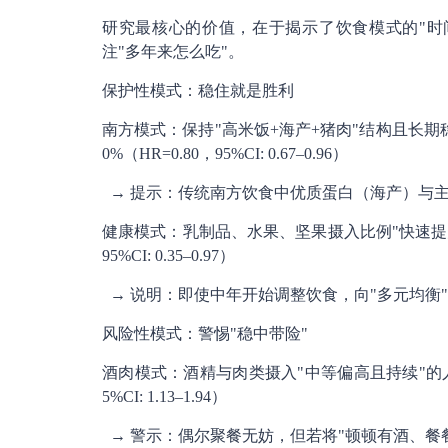
研究最核心的价值，在于揭示了饮食模式的"时
注"多年来怎么吃"。
保护性模式：稳住就是胜利
南方模式：保持"高米饭+海产+猪肉"结构且长
0%（HR=0.80，95%CI: 0.67–0.96）
→ 提示：传统南方饮食中优质蛋白（海产）与
健康模式：乳制品、水果、坚果摄入比例"快速提升
95%CI: 0.35–0.97）
→ 说明：即使中年开始调整饮食，向"多元均衡
风险性模式：警惕"稳中带险"
酒肉模式：酒精与肉类摄入"中等偏高且持续"的人
5%CI: 1.13–1.94）
→ 警示：偶尔聚餐无妨，但若将"顿顿有酒、餐