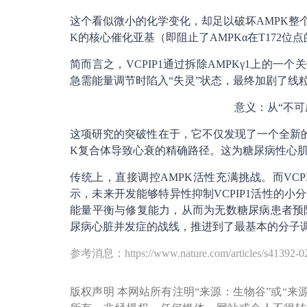
这个看似微小的化学变化，却足以破坏AMPK整个
K的核心催化亚基（即阻止了AMPKα在T172位
简而言之，VCPIP1通过拆除AMPKγ1上的一
急需能量调节时陷入“失灵”状态，最终加剧了线
意义：从“不可
这项研究的突破性在于，它不仅发现了一个全新的致
K复合体导致心衰的精确路径。这为糖尿病性心
传统上，直接调控AMPK活性充满挑战。而VC
示，未来开发能够特异性抑制VCPIP1活性的小
能量平衡与修复能力，从而为无数糖尿病患者预
尿病心脏并发症的战线，推进到了最基本的分子
参考消息：https://www.nature.com/articles/s41392-0
版权声明 本网站所有注明“来源：生物谷”或“来