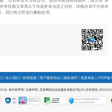
载，否则将追究法律责任。取得书面授权转载时，须注明“来
网所有转载文章系出于传递更多信息之目的，转载内容不代表本
系，我们将立即进行删除处理。
们
|
加入我们
|
友情链接
|
用户服务协议
|
隐私保护
|
免责条款
|
沪ICP备1
 不得转载.
著作权声明
|
法律声明
|
互联网药品信息服务资格证书((沪)-非经营性-2019-0162
网
络
021-54485309-8082
社
会