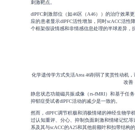
刺激靶点。
dlPFC刺激部位（如46区（A46））的治疗效果
应的患者显示dlPFC活性增加，同时scACC活
个框架假设情感和非情感信息处理的半球差异，
化学遗传学方式失活
A
rea
46
削弱了奖赏性动机，
改善
静息状态功能磁共振成像（rs-fMRI）和基于任
抑郁症受试者dlPFC活动的减少是一致的。
然而，dlPFC调节积极和消极情绪的神经生物学
过认知重评、分心、抑制负面刺激和情绪记忆等
系及其与scACC的A25和其他前额叶和扣带结