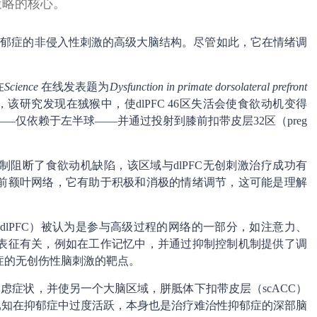
策略的核心。
性抑郁症的非侵入性刺激的高级大脑结构。尽管如此，它在情绪调
在
Science
在线发表题为
Dysfunction in primate dorsolateral prefront
该研究发现在狨猴中，使dlPFC 46区失活会使食欲动机变得
仅依赖于左半球——并通过投射到膝前扣带皮层32区（preg
制阻断了食欲动机缺陷，该区域与dlPFC无创刺激治疗成功有
合前额叶网络，它有助于积极和消极的情绪调节，这可能是理解
al cortex，dlPFC）被认为是参与高级过程的网络的一部分，如注意力、
表征有关，例如在工作记忆中，并通过抑制控制机制提供了调
症的无创伤性脑刺激的靶点。
病焦虑症状，并使另一个大脑区域，胼胝体下扣带皮层（scACC）
域已知在抑郁症中过度活跃，本身也是治疗难治性抑郁症的深部脑