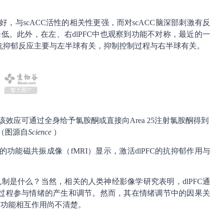
更好，与scACC活性的相关性更强，而对scACC脑深部刺激有反
性降低。此外，在左、右dlPFC中也观察到功能不对称，最近的一
抗抑郁反应主要与左半球有关，抑制控制过程与右半球有关。
该效应可通过全身给予氯胺酮或直接向
A
rea
25
注射氯胺酮得到
（图源自
Science
）
务的功能磁共振成像（fMRI）显示，激活dlPFC的抗抑郁作用与
机制是什么？当然，相关的人类神经影像学研究表明，dlPFC通
过程参与情绪的产生和调节。然而，其在情绪调节中的因果关
构的功能相互作用尚不清楚。