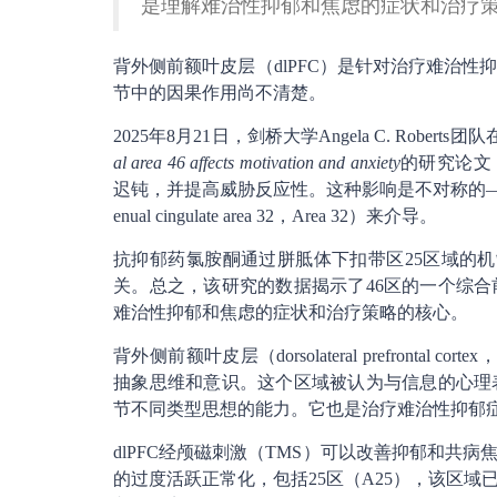
是理解难治性抑郁和焦虑的症状和治疗
背外侧前额叶皮层（dlPFC）是针对治疗难治
节中的因果作用尚不清楚。
2025年8月21日，剑桥大学Angela C. Roberts团队
al area 46 affects motivation and anxiety
的研究论文，
迟钝，并提高威胁反应性。这种影响是不对称的——
enual cingulate area 32，Area 32）来介导。
抗抑郁药氯胺酮通过胼胝体下扣带区25区域的机
关。总之，该研究的数据揭示了46区的一个综
难治性抑郁和焦虑的症状和治疗策略的核心。
背外侧前额叶皮层（dorsolateral prefront
抽象思维和意识。这个区域被认为与信息的心理
节不同类型思想的能力。它也是治疗难治性抑郁
dlPFC经颅磁刺激（TMS）可以改善抑郁和共
的过度活跃正常化，包括25区（A25），该区