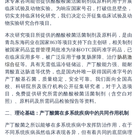
床专家咨询能否提供酪酸梭菌活菌制剂或原料药用于开展
临床试验及动物实验。为响应国家号召，打破信息壁垒，
切实支持临床转化研究，我们决定公开征集临床试验及动
物实验研究合作项目。
本次研究项目所提供的酪酸梭菌活菌制剂及原料药，是由
青岛东海药业在国家863等项目支持下自主创研，相关制剂
被国家药品监督
管理
局批准为绿标OTC国药准字药品，已
在临床应用多年，被广泛应用于修复肠屏障、治疗
肠易激
综合征
等。具有无需低温冷链储运、产丁酸能力强、能耐
胃酸直达肠道等优势，也是国内外唯一获得国药准字号的
产丁酸基石菌，质量稳定，安全可靠。我们面向全国高
校、科研院所及医疗机构公开征集研究者，对于入选项
目，免费提供研究所需的酪酸梭菌活菌制剂（含空白对
照）、原料药及所需药品检验报告等资料。
二、
理论基础：产丁酸菌在多系统疾病中的共同
作用
机制
产丁酸菌之所以能够在多系统疾病中发挥防治作用，在于
不同系统疾病虽然临床表现各异，但有着共同的底层病理