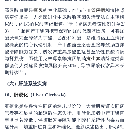
高尿酸血症是
痛风
的生化基础，也与心
血管疾病
和慢性肾
病密切相关。人类因进化中尿酸酶基因失活无法自主降解
尿酸，约1/3的尿酸需经肠道排泄（肾病患者该比例升至2/
3），而肠道产丁酸菌携带保守的尿酸代谢基因簇，可将尿
酸厌氧完全降解为丁酸、乙酸和乳酸，是维持宿主血清尿
酸稳态的核心代偿机制；产丁酸菌匮乏会直接导致肠道尿
酸清除能力丧失，诱发严重高尿酸血症甚至急性尿酸肾病
与肾损伤，而使用克林霉素等抗厌氧菌
抗生素
清除这类菌
群会使人类痛风发病风险升高30%，导致尿酸代谢异常长
[12]
期持续
。
（六）肝脏系统疾病
16、
肝硬化
（Liver Cirrhosis）
肝硬化是各种慢性肝病的终末期阶段。大量研究证实肝病
患者存在显著的肠道微生态失衡。肝硬化患者中产丁酸菌
丰度显著降低，伴随肠道屏障功能下降和系统性内毒素血
症升高，加重肝脏炎症和纤维化。最新综述指出，肝-肠轴