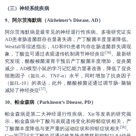
（三）神经系统疾病
9、
阿尔茨海默病
（Alzheimer’s Disease, AD）
阿尔茨海默病是最常见的神经退行性疾病。多项研究证实
AD患者肠道菌群存在显著失调，产丁酸菌丰度显著降低。
Westfall等综述指出，AD和PD患者均存在肠道菌群失调现
[
56
]
象，丁酸盐可通过表观遗传机制调节神经炎症
。最新研
究发现，酪酸梭菌灌胃干预后产丁酸菌丰度增加，促炎菌
减少，AD模型小鼠的学习记忆能力显著改善，降低了促炎
细胞因子（如IL-6、TNF-α）水平，同时增加了抗炎因子
（如IL-10）的表达，此外，酪酸梭菌还通过调节肠−脑轴
[
57
]
减轻了神经炎症
。
1
0、
帕金森病
（Parkinson‘s Disease, PD）
帕金森病是第二大神经退行性疾病。Xie等发表的研究揭
示，帕金森病中丁酸与表观遗传变化和
抑郁症
状相关，产
[
58
]
丁酸菌丰度降低与更严重的
运动
症状和抑郁症状相关
。
[
59
]
Guo等
证实丁酸盐可通过恢复肠道菌群和抑制TLR4信号