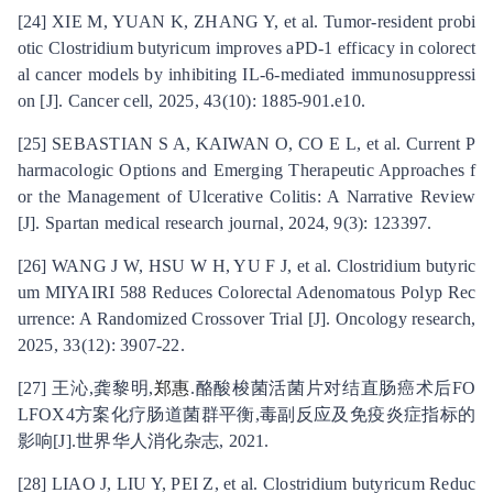
[24] XIE M, YUAN K, ZHANG Y, et al. Tumor-resident probi
otic Clostridium butyricum improves aPD-1 efficacy in colorect
al cancer models by inhibiting IL-6-mediated immunosuppressi
on [J]. Cancer cell, 2025, 43(10): 1885-901.e10.
[25] SEBASTIAN S A, KAIWAN O, CO E L, et al. Current P
harmacologic Options and Emerging Therapeutic Approaches f
or the Management of Ulcerative Colitis: A Narrative Review
[J]. Spartan medical research journal, 2024, 9(3): 123397.
[26] WANG J W, HSU W H, YU F J, et al. Clostridium butyric
um MIYAIRI 588 Reduces Colorectal Adenomatous Polyp Rec
urrence: A Randomized Crossover Trial [J]. Oncology research,
2025, 33(12): 3907-22.
[27] 王沁,龚黎明,
郑惠
.酪酸梭菌活菌片对结直肠癌术后FO
LFOX4方案化疗肠道菌群平衡,毒副反应及免疫炎症指标的
影响[J].世界华人消化杂志, 2021.
[28] LIAO J, LIU Y, PEI Z, et al. Clostridium butyricum Reduc