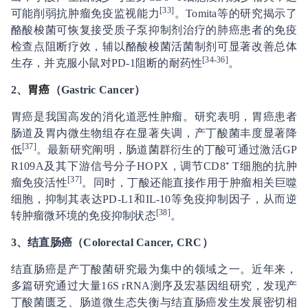
[33]
可能削弱抗肿瘤免疫监视能力
。Tomita等的研究揭示了
酪酸梭菌可恢复接受质子泵抑制剂治疗的肺癌患者的免疫
检查点阻断疗效，辅以酪酸梭菌活菌制剂可显著改善总体
[34-36]
生存，并克服小鼠对PD-1阻断的耐药性
。
2
、
胃癌
（Gastric Cancer）
胃癌是我国高发的消化道恶性肿瘤。研究表明，胃癌患者
肠道及胃内微生物组存在显著失调，产丁酸菌丰度显著降
[37]
低
。最新研究阐明，肠道菌群衍生的丁酸可通过激活GP
R109A及其下游信号分子HOPX，调节CD8⁺ T细胞的抗肿
[37]
瘤免疫活性
。同时，丁酸还能直接作用于肿瘤相关巨噬
细胞，抑制其表达PD-L1和IL-10等免疫抑制因子，从而逆
[38]
转肿瘤微环境的免疫抑制状态
。
3
、
结直肠癌（Colorectal Cancer, CRC）
结直肠癌是产丁酸菌研究最为集中的领域之一。近年来，
多篇研究通过大量16S rRNA测序及宏基因组研究，发现产
丁酸菌匮乏、肠道微生态失衡与结直肠癌发生发展密切相