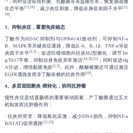
7]
；同时促进双歧杆菌、乳酸菌等有益菌生长，恢复肠道微
[15,18]
[15,
生态平衡
，减少炎症刺激，降低全身促炎因子水平
19]
。
3
、抑制炎症
，重塑免疫稳态
丁酸作为HDAC抑制剂与GPR41/43激动剂，可抑制NF-κ
B、MAPK等关键炎症通路，降低IL-6、IL-1β、TNF-α等促
[1,5]
炎因子水平
；促进巨噬细胞向抗炎M2型极化，调节Tre
[14,20,21]
g/Th17平衡，抑制自身免疫异常激活
；同时促进sIg
[2,5]
A分泌，增强黏膜免疫
。此外，酪酸梭菌还可通过激活
[19]
EGFR通路发挥非丁酸依赖的抗炎作用
。
4
、
多层面阻断炎-癌转化，协同抗肿瘤
慢性炎症是
结直肠癌
的重要驱动因素，产丁酸菌通过五大
机制发挥抗肿瘤作用：
· 抗炎抑突变：降低氧化应激，减少DNA损伤，抑制NF-κ
[22,23]
B/STAT3促癌通路