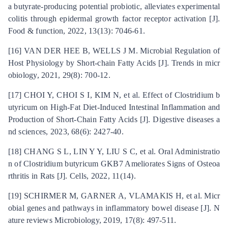
a butyrate-producing potential probiotic, alleviates experimental
colitis through epidermal growth factor receptor activation [J].
Food & function, 2022, 13(13): 7046-61.
[16] VAN DER HEE B, WELLS J M. Microbial Regulation of
Host Physiology by Short-chain Fatty Acids [J]. Trends in micr
obiology, 2021, 29(8): 700-12.
[17] CHOI Y, CHOI S I, KIM N, et al. Effect of Clostridium b
utyricum on High-Fat Diet-Induced Intestinal Inflammation and
Production of Short-Chain Fatty Acids [J]. Digestive diseases a
nd sciences, 2023, 68(6): 2427-40.
[18] CHANG S L, LIN Y Y, LIU S C, et al. Oral Administratio
n of Clostridium butyricum GKB7 Ameliorates Signs of Osteoa
rthritis in Rats [J]. Cells, 2022, 11(14).
[19] SCHIRMER M, GARNER A, VLAMAKIS H, et al. Micr
obial genes and pathways in inflammatory bowel disease [J]. N
ature reviews Microbiology, 2019, 17(8): 497-511.