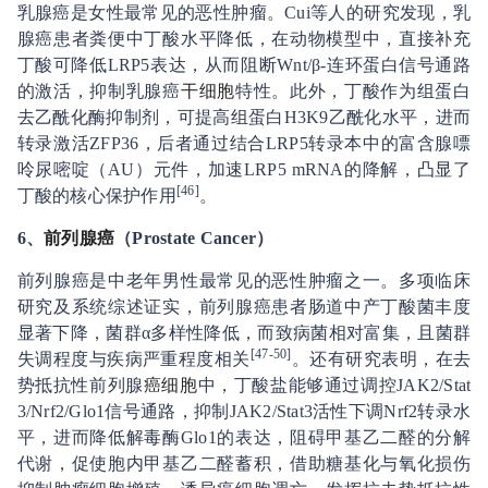
乳腺癌是女性最常见的恶性肿瘤。Cui等人的研究发现，乳
腺癌患者粪便中丁酸水平降低，在动物模型中，直接补充
丁酸可降低LRP5表达，从而阻断Wnt/β-连环蛋白信号通路
的激活，抑制乳腺癌
干细胞
特性。此外，丁酸作为组蛋白
去乙酰化酶抑制剂，可提高组蛋白H3K9乙酰化水平，进而
转录激活ZFP36，后者通过结合LRP5转录本中的富含腺嘌
呤尿嘧啶（AU）元件，加速LRP5 mRNA的降解，凸显了
[4
6
]
丁酸的核心保护作用
。
6、
前列腺癌
（Prostate Cancer）
前列腺癌是中老年男性最常见的恶性肿瘤之一。多项临床
研究及系统综述证实，前列腺癌患者肠道中产丁酸菌丰度
显著下降，菌群α多样性降低，而致病菌相对富集，且菌群
[47
-
50]
失调程度与疾病严重程度相关
。还有研究表明，在去
势抵抗性前列腺
癌细胞
中，丁酸盐能够通过调控JAK2/Stat
3/Nrf2/Glo1信号通路，抑制JAK2/Stat3活性下调Nrf2转录水
平，进而降低解毒酶Glo1的表达，阻碍甲基乙二醛的分解
代谢，促使胞内甲基乙二醛蓄积，借助糖基化与氧化损伤