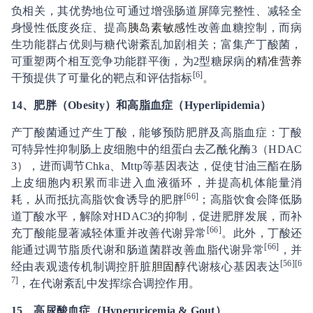
负相关，其优势地位可通过增强肠道屏障完整性、减轻全
身慢性低度炎症、提高
胰岛素敏感
性改善血糖控制，而病
生功能群占优则与糖代谢紊乱加剧相关；富集产丁酸菌，
可重塑两个相互竞争功能群平衡，为2型糖尿病的
精准
营养
[6]
干预提供了可量化的靶点和评估指标
。
14、
肥胖
（
Obesity
）
和
高脂血症（
Hyperlipidemia
）
产丁酸菌通过产生丁酸，能够预防肥胖及高脂血症：丁酸
可特异性抑制肠上皮细胞中的组蛋白去乙酰化酶3（HDAC
3），进而调节Chka、Mttp等基因表达，促使甘油三酯在肠
上皮细胞内积累而非进入血液循环，并提高机体能量消
[
66
]
耗，从而抵抗高脂饮食诱导的肥胖
；高脂饮食会降低肠
道丁酸水平，解除对HDAC3的抑制，促进肥胖发展，而补
[
66
]
充丁酸能显著减轻体重并改善代谢异常
。此外，丁酸还
[
66
]
能通过调节脂质代谢和肠道菌群改善血脂代谢异常
，并
[
56
][
6
经由表观遗传机制调控肝脏
胆固醇
代谢核心基因表达
7
]
，在代谢紊乱中发挥综合调控作用。
15、
高尿酸血症（Hyperuricemia & Gout）