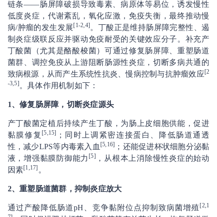
链条——肠屏障破损导致毒素、病原体等易位，诱发慢性
低度炎症，代谢紊乱，氧化应激，免疫失衡，最终推动慢
[1-2,4]
病/肿瘤的发生发展
。丁酸正是维持肠屏障完整性、遏
制炎症级联反应并驱动免疫耐受的关键效应分子。补充产
丁酸菌（尤其是酪酸梭菌）可通过修复肠屏障、重塑肠道
菌群、调控免疫从上游阻断肠源性炎症，切断多病共通的
[2
致病根源，从而产生系统性抗炎、慢病控制与抗肿瘤效应
-3,5]
。具体作用机制如下：
1
、
修复肠屏障，切断炎症源头
产丁酸菌定植后持续产生丁酸，为肠上皮细胞供能，促进
[5,15]
黏膜修复
；同时上调紧密连接蛋白、降低肠道通透
[5,16]
性，减少LPS等内毒素入血
；还能促进杯状细胞分泌黏
[5]
液，增强黏膜防御能力
，从根本上消除慢性炎症的始动
[1,17]
因素
。
2
、
重塑肠道菌群，抑制炎症放大
[2,1
通过产酸降低肠道pH、竞争黏附位点抑制致病菌增殖