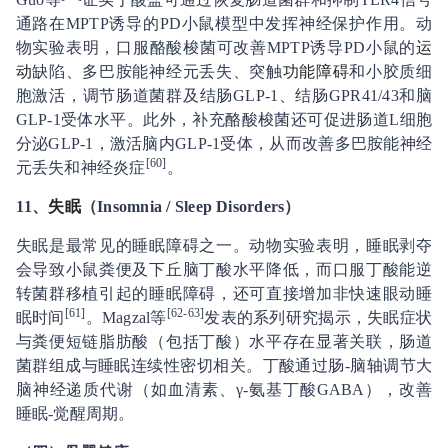
通路在MPTP诱导的PD小鼠模型中发挥神经保护作用。动
物实验表明，口服酪酸梭菌可改善MPTP诱导PD小鼠的
运
动
缺陷、多巴胺能神经元丢失、突触
功能障碍
和小胶质细
胞激活，调节肠道菌群及结肠GLP-1、结肠GPR41/43和脑
GLP-1受体水平。此外，补充酪酸梭菌还可促进肠道L细胞
分泌GLP-1，激活脑内GLP-1受体，从而改善多巴胺能神经
[
60
]
元丢失和神经炎症
。
1
1、
失眠
（Insomnia / Sleep Disorders）
失眠是最常见的睡眠障碍之一。动物实验表明，睡眠剥夺
会导致小鼠粪便及下丘脑丁酸水平降低，而口服丁酸能逆
转菌群移植引起的睡眠障碍，还可直接增加非快速眼动睡
[61]
[62-63]
眠时间
。Magzal等
发表的系列研究揭示，失眠症状
与粪便短链脂肪酸（包括丁酸）水平存在显著关联，肠道
菌群组成与睡眠连续性密切相关。丁酸通过肠-脑轴调节大
脑神经递质代谢（如血清素、γ-氨基丁酸GABA），改善
睡眠-觉醒周期。