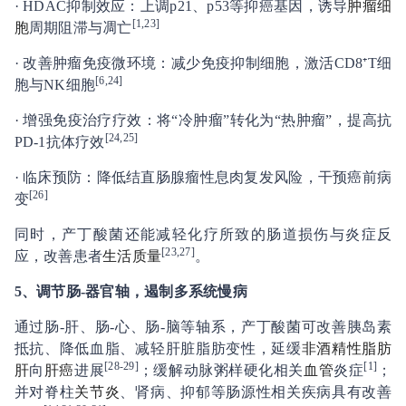
· HDAC抑制效应：上调p21、p53等抑癌基因，诱导
肿瘤细
[1,23]
胞
周期阻滞与凋亡
· 改善肿瘤免疫微环境：减少免疫抑制细胞，激活CD8⁺T细
[6,24]
胞与NK细胞
· 增强免疫治疗疗效：将“冷肿瘤”转化为“热肿瘤”，提高抗
[24,25]
PD-1抗体疗效
· 临床预防：降低结直肠腺瘤性息肉复发风险，干预癌前病
[26]
变
同时，产丁酸菌还能减轻化疗所致的肠道损伤与炎症反
[23,27]
应，改善患者
生活质量
。
5
、
调节肠-器官轴，遏制多系统慢病
通过肠-肝、肠-心、肠-脑等轴系，产丁酸菌可改善胰岛素
抵抗、降低血脂、减轻肝脏脂肪变性，延缓
非
酒精性
脂肪
[28-29]
[1]
肝
向
肝癌
进展
；缓解动脉粥样硬化相关
血管
炎症
；
并对脊柱
关节炎
、肾病、抑郁等肠源性相关疾病具有改善