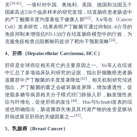
[39-41]
关
。一项针对中国、奥地利、美国、德国和法国五个
国家高达536个临床样本的研究发现，结直肠癌患者肠道中
[42]
的产丁酸菌丰度均显著低于健康人群
。Xie等在《Cancer
Cell》发表研究，结果表明产丁酸菌可通过抑制IL-6介导的
免疫抑制来增强抗PD-1治疗在结直肠癌模型中的疗效，为
[24]
克服免疫检查点阻断耐药提供了靶向干预新策略
。
4
、
肝癌（Hepatocellular Carcinoma, HCC）
肝癌是全球癌症相关死亡的主要原因之一。Yu等人在综述
中汇总了多项临床队列研究的证据，指出肝
细胞癌
患者肠
[43]
道菌群中产丁酸菌的丰度显著降低
，相关机制研究综述
指出，产丁酸菌的匮乏会破坏肠道屏障，增加通透性，促
使脂多糖等病原相关分子模式经门静脉入肝，触发慢性炎
[44]
症与纤维化，促使肝癌的发生
。Hsu与Schnabl发表的综
述也明确指出，肠道菌群失衡及其代谢产物的改变是驱动
[45]
肝病进展至肝癌的关键因素之一
。
5
、
乳腺癌
（Breast Cancer）