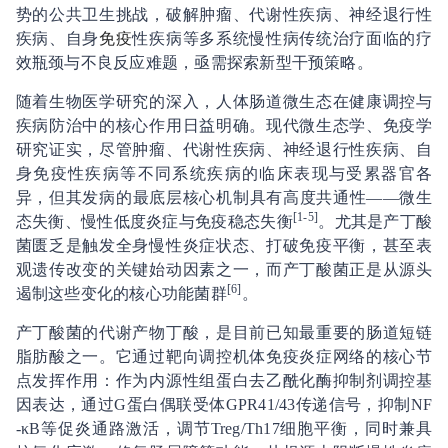
势的公共卫生挑战，破解肿瘤、代谢性疾病、神经退行性
疾病、自身
免疫
性疾病等多系统慢性病传统治疗面临的疗
效瓶颈与不良反应难题，亟需探索新型干预策略。
随着生物医学研究的深入，人体肠道微生态在健康调控与
疾病防治中的核心作用日益明确。现代微生态学、免疫学
研究证实，尽管肿瘤、代谢性疾病、神经退行性疾病、自
身免疫性疾病等不同系统疾病的临床表现与受累器官各
异，但其发病的最底层核心机制具有高度共通性——微生
[1-5]
态失衡、慢性低度炎症与免疫稳态失衡
。尤其是产丁酸
菌匮乏是触发全身慢性炎症状态、打破免疫平衡，甚至表
观遗传改变的关键始动因素之一，而产丁酸菌正是从源头
[6]
遏制这些变化的核心功能菌群
。
产丁酸菌的代谢产物丁酸，是目前已知最重要的肠道短链
脂肪酸之一。它通过靶向调控机体免疫炎症网络的核心节
点发挥作用：作为内源性组蛋白去乙酰化酶抑制剂调控基
因表达，通过G蛋白偶联受体GPR41/43传递信号，抑制NF
-κB等促炎通路激活，调节Treg/Th17细胞平衡，同时兼具