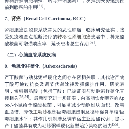
抑制肿瘤细胞增殖、诱导癌细胞凋亡，发挥抗去势抵抗性
[51]
前列腺癌的作用
。
7、
肾癌
（Renal Cell Carcinoma, RCC）
肾细胞癌是泌尿系统常见的恶性肿瘤。临床研究证实，接
受免疫检查点阻断治疗的
转移性肾细胞癌
患者中，补充酪
[52]
酸梭菌可增强响应率，延长患者总生存期
。
（二）心脑血管系统疾病
8、
动脉粥样硬化（Atherosclerosis）
产丁酸菌与动脉粥样硬化之间存在密切关联，其代谢产物
丁酸可通过抗炎及调节代谢途径发挥保护作用。研究表
明，短链脂肪酸（包括丁酸）已被证实与动脉粥样硬化直
[53,54]
接相关
。最新研究进一步证实，向高脂饮食喂养的Ap
oe-/-小鼠给予酪酸梭菌，可显著减少动脉斑块面积、改善
血脂谱、降低
主动脉
根部巨噬细胞浸润及循环促炎单核/巨
噬细胞水平；其作用机制涉及调节宿主亚油酸代谢，提示
[55]
产丁酸菌具有成为动脉粥样硬化新型治疗策略的潜力
。