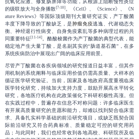
抗氧化应激、修复肠屏障等功能，从根源上阻断慢性炎症
[7-10]
的级联放大与全身播散
。《Cell》、《Science》、《N
ature Reviews》等国际顶级期刊大量研究证实，产丁酸菌
丰度下降导致的丁酸缺乏，是
肿瘤免疫
逃逸、代谢稳态失
衡、神经退行性病变、自身免疫紊乱等多种病理过程的共
[11-14]
同重要特征
。酪酸梭菌作为产丁酸菌的典型代表，能
稳定地产生大量丁酸，是名副其实的“肠道基石菌”，在多
系统疾病防治中展现出广阔的临床应用前景。
尽管产丁酸菌在各疾病领域的研究报道日益丰富，但其作
用机制的系统阐释与临床应用价值仍需高质量、大样本的
循证医学研究验证。当前，国家及各地政府高度重视临床
医学转化研究，持续加大支持力度，鼓励开展高水平转化
研究，各地医疗机构在此政策催化下科研积极性高涨。但
在实践过程中，普遍存在信息不对称问题：许多临床医生
有开展高质量研究的意愿和能力，却难以找到契合临床需
求、具备扎实科学基础的前沿研究项目，或缺乏既契合国
际前沿研究又符合药典标准、质量稳定可控的研究用药
品；与此同时，我们也经常收到各地高校、科研院所及临