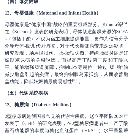
（四）母婴健康
1
2、
母婴健康（Maternal and Infant Health）
[
64
]
母婴健康是“健康中国”战略的重要组成部分。Kimura等
在《Science》发表的研究表明，母体肠道菌群来源的SCFA
s（包括丁酸）不仅为宿主细胞提供能量，更作为信号分子
介导母体-胎儿代谢调控，对子代长期健康带来深远影响。
研究发现，肠屏障损伤、肠-胎轴失衡、持续胎盘炎症是妊
娠期
糖尿病
的关键诱因，而提高产丁酸菌丰度和丁酸水
平，能够增强肠道屏障，抑制LPS等易位，通过“肠-胎”轴
减少胎盘引起的炎症，最终抑制胰岛素抵抗，从而改善胎
[
65
]
盘功能，降低妊娠糖尿病易感性
。
（五）代谢系统疾病
13、
糖尿病（Diabetes Mellitus）
2型糖尿病
是我国最常见的代谢性疾病。赵立平团队2024年
发表于《Cell》的研究表明，在
2型糖尿病
患者中，产丁酸
基石功能群的丰度与糖化血红蛋白（HbA1c）水平呈显著