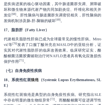
是疾病进展的核心驱动因素，其中肠道菌群失调、屏障破
坏和微生物来源代谢产物共同加剧炎症、纤维化和相关并
[68]
发症
。肝性脑病与肠道菌群失调密切相关，肝性脑病的
[69]
发病机制涉及肠-肝-脑轴的破坏
。
17、
脂肪肝（Fatty Liver）
代谢相关脂肪性肝病已成为全球最常见的慢性肝病。Mitro
[
70
]
vić等
发表了口服丁酸补充在MASLD中的亚组分析，证
实其对代谢性脂肪肝的临床改善效果。临床研究证实，酪
酸梭菌活菌胶囊辅助治疗对NAFLD患者具有氧化应激损伤
[
71
]
保护作用
。
（七）自身免疫性疾病
18、
系统性红斑
狼疮
（Systemic Lupus Erythematosus, SL
E）
系统性红斑狼疮是典型的自身免疫性疾病。研究指出SLE
[
72
]
中存在明显的微生物组异常
。而酪酸梭菌可促进调节性