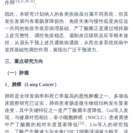
[14,21,30-31]
作用
。
因此，本研究计划纳入的各类疾病虽分属不同系统，但其
发生发展均有着肠屏障损伤、免疫失衡与慢性低度炎症这
一共同的免疫学底层病理基础。产丁酸菌正是通过维持肠
上皮完整性、调控免疫稳态、遏制炎症级联反应等根本途
径，从源头干预上述共通致病通路，从而在多系统疾病中
发挥基础性调控作用，展现出广泛干预潜力。
三
、重点研究方向
（一）肿瘤
1
、
肺癌
（Lung Cancer）
肺癌是全球发病率和死亡率最高的
恶性肿瘤
之一。多项临
床观察研究已证实，肺癌患者肠道微生物组结构发生显著
改变，其中关键特征之一是产丁酸菌丰度降低。Gui等人发
现，与健康对照相比，
非小细胞肺癌
（
NSCLC
）患者粪便
[32]
中产丁酸菌的相对丰度显著降低
。Liu等人的研究指
出，丁酸产生菌减少与全身CD8⁺ T细胞浸润减少相关，这