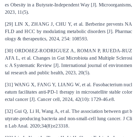
es Obesity in a Butyrate-Independent Way [J]. Microorganisms,
2023, 11(5).
[29] LIN X, ZHANG J, CHU Y, et al. Berberine prevents NA
FLD and HCC by modulating metabolic disorders [J]. Pharmac
ology & therapeutics, 2024, 254: 108593.
[30] ORDOñEZ-RODRIGUEZ A, ROMAN P, RUEDA-RUZ
AFA L, et al. Changes in Gut Microbiota and Multiple Sclerosi
s: A Systematic Review [J]. International journal of environmen
tal research and public health, 2023, 20(5).
[31] WANG X, FANG Y, LIANG W, et al. Fusobacterium nucl
eatum facilitates anti-PD-1 therapy in microsatellite stable color
ectal cancer [J]. Cancer cell, 2024, 42(10): 1729-46.e8.
[32] Gui Q, Li H, Wang A, et al. The association between gut b
utyrate-producing bacteria and non-small-cell lung cancer. J Cli
n Lab Anal. 2020;34(8):e23318.