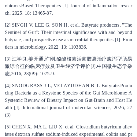
obiome-Based Therapeutics [J]. Journal of inflammation resear
ch, 2025, 18: 13465-87.
[2] SINGH V, LEE G, SON H, et al. Butyrate producers, "The
Sentinel of Gut": Their intestinal significance with and beyond
butyrate, and prospective use as microbial therapeutics [J]. Fron
tiers in microbiology, 2022, 13: 1103836.
[3] 江学良,姜开通,许刚.酪酸梭菌活菌胶囊治疗腹泻型肠易
激综合征的临床疗效及卫生经济学评价[J].中国微生态学杂
志,2016, 28(09): 1075-9.
[4] SNODGRASS J L, VELAYUDHAN B T. Butyrate-Produ
cing Bacteria as a Keystone Species of the Gut Microbiome: A
Systemic Review of Dietary Impact on Gut-Brain and Host He
alth [J]. International journal of molecular sciences, 2026, 27
(3).
[5] CHEN X, MA L, LIU X, et al. Clostridium butyricum allev
iates dextran sulfate sodium-induced experimental colitis and pr