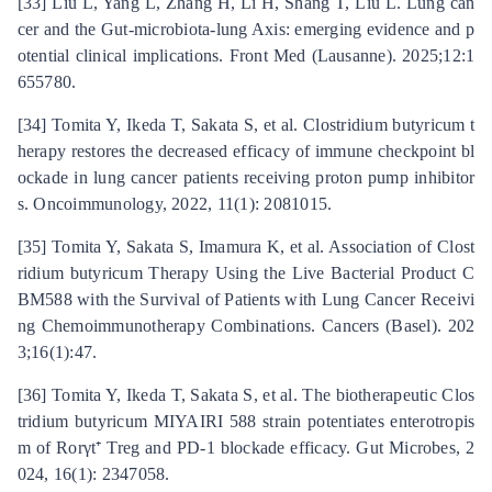
[33] Liu L, Yang L, Zhang H, Li H, Shang T, Liu L. Lung can
cer and the Gut-microbiota-lung Axis: emerging evidence and p
otential clinical implications. Front Med (Lausanne). 2025;12:1
655780.
[34] Tomita Y, Ikeda T, Sakata S, et al. Clostridium butyricum t
herapy restores the decreased efficacy of immune checkpoint bl
ockade in lung cancer patients receiving proton pump inhibitor
s. Oncoimmunology, 2022, 11(1): 2081015.
[35] Tomita Y, Sakata S, Imamura K, et al. Association of Clost
ridium butyricum Therapy Using the Live Bacterial Product C
BM588 with the Survival of Patients with Lung Cancer Receivi
ng Chemoimmunotherapy Combinations. Cancers (Basel). 202
3;16(1):47.
[36] Tomita Y, Ikeda T, Sakata S, et al. The biotherapeutic Clos
tridium butyricum MIYAIRI 588 strain potentiates enterotropis
m of Rorγt⁺ Treg and PD-1 blockade efficacy. Gut Microbes, 2
024, 16(1): 2347058.