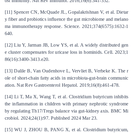
ost immunity. Nat Rev Immunol. 2016;16(6):341-352.
[11] Spencer CN, McQuade JL, Gopalakrishnan V, et al. Dietar
y fiber and probiotics influence the gut microbiome and melano
ma immunotherapy response. Science. 2021;374(6575):1632-1
640.
[12] Liu Y, Jarman JB, Low YS, et al. A widely distributed gen
e cluster compensates for uricase loss in hominids. Cell. 2023;1
86(16):3400-3413.e20.
[13] Dalile B, Van Oudenhove L, Vervliet B, Verbeke K. The r
ole of short-chain fatty acids in microbiota-gut-brain communic
ation. Nat Rev Gastroenterol Hepatol. 2019;16(8):461-478.
[14] Li T, Ma X, Wang T, et al. Clostridium butyricum inhibits
the inflammation in children with primary nephrotic syndrome
by regulating Th17/Tregs balance via gut-kidney axis. BMC Mi
crobiol. 2024;24(1):97. Published 2024 Mar 23.
[15] WU J, ZHOU B, PANG X, et al. Clostridium butyricum,