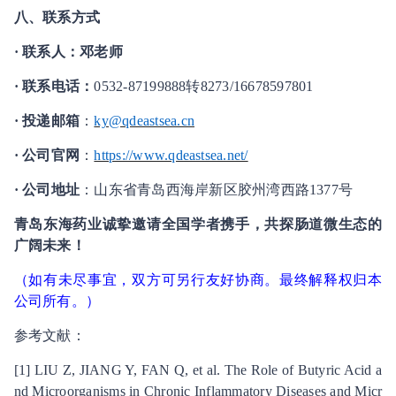
八
、联系方式
·
联系人：邓老师
·
联系电话：
0532-87199888转8273/16678597801
·
投递
邮箱
：
ky@qdeastsea.cn
·
公司官网
：
https://www.qdeastsea.net/
·
公司地址
：山东省青岛西海岸新区胶州湾西路1377号
青岛东海药业诚挚邀请全国学者携手，共探肠道微生态的
广阔未来！
（如有
未尽事宜，双方可另行友好协商。最终解释权归本
公司所有
。）
参考文献：
[1] LIU Z, JIANG Y, FAN Q, et al. The Role of Butyric Acid a
nd Microorganisms in Chronic Inflammatory Diseases and Micr