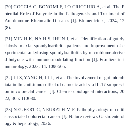
[20] COCCIA C, BONOMI F, LO CRICCHIO A, et al. The P
otential Role of Butyrate in the Pathogenesis and Treatment of
Autoimmune Rheumatic Diseases [J]. Biomedicines, 2024, 12
(8).
[21] MIN H K, NA H S, JHUN J, et al. Identification of gut dy
sbiosis in axial spondyloarthritis patients and improvement of e
xperimental ankylosing spondyloarthritis by microbiome-derive
d butyrate with immune-modulating function [J]. Frontiers in i
mmunology, 2023, 14: 1096565.
[22] LI S, YANG H, LI L, et al. The involvement of gut microb
iota in the anti-tumor effect of carnosic acid via IL-17 suppressi
on in colorectal cancer [J]. Chemico-biological interactions, 20
22, 365: 110080.
[23] NEUFERT C, NEURATH M F. Pathophysiology of coliti
s-associated colorectal cancer [J]. Nature reviews Gastroenterol
ogy & hepatology, 2026.