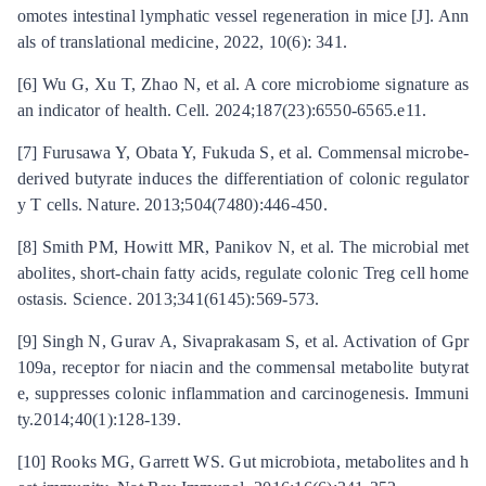
omotes intestinal lymphatic vessel regeneration in mice [J]. Ann
als of translational medicine, 2022, 10(6): 341.
[6] Wu G, Xu T, Zhao N, et al. A core microbiome signature as
an indicator of health. Cell. 2024;187(23):6550-6565.e11.
[7] Furusawa Y, Obata Y, Fukuda S, et al. Commensal microbe-
derived butyrate induces the differentiation of colonic regulator
y T cells. Nature. 2013;504(7480):446-450.
[8] Smith PM, Howitt MR, Panikov N, et al. The microbial met
abolites, short-chain fatty acids, regulate colonic Treg cell home
ostasis. Science. 2013;341(6145):569-573.
[9] Singh N, Gurav A, Sivaprakasam S, et al. Activation of Gpr
109a, receptor for niacin and the commensal metabolite butyrat
e, suppresses colonic inflammation and carcinogenesis. Immuni
ty.2014;40(1):128-139.
[10] Rooks MG, Garrett WS. Gut microbiota, metabolites and h