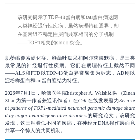
该研究揭示了TDP-43蛋白病和tau蛋白病这两
大类神经退行性疾病，虽然病理特征迥异，却
在基因组不稳定性层面共享相同的分子机制
——TOP1相关的sIndel突变。
肌萎缩侧索硬化症、额颞叶痴呆和阿尔茨海默病，是三类
最常见的神经退行性疾病。它们在病理特征上截然不同
——ALS和FTD以TDP-43蛋白异常聚集为标志，AD则以
淀粉样蛋白和tau蛋白缠结为特征。
2026年7月1日，哈佛医学院hristopher A. Walsh团队（Zinan
Zhou为第一作者兼通讯作者）在
Cell
在线发表题为
Recurre
nt patterns of TOP1-mediated neuronal genomic damage share
d by major neurodegenerative disorders
的研究论文，该研究
发现，这三种看似不同的疾病，在神经元DNA损伤层面竟
共享一个惊人的共同机制。