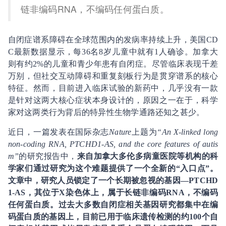
链非编码RNA，不编码任何蛋白质。
自闭症谱系障碍在全球范围内的发病率持续上升，美国CD
C最新数据显示，每36名8岁儿童中就有1人确诊。加拿大
则有约2%的儿童和青少年患有自闭症。尽管临床表现千差
万别，但社交互动障碍和重复刻板行为是贯穿谱系的核心
特征。然而，目前进入临床试验的新药中，几乎没有一款
是针对这两大核心症状本身设计的，原因之一在于，科学
家对这两类行为背后的特异性生物学通路还知之甚少。
近日，一篇发表在国际杂志
Nature
上题为
“An X-linked long
non-coding RNA, PTCHD1-AS, and the core features of autis
m”
的研究报告中，
来自加拿大多伦多病童医院等机构的科
学家们通过研究为这个难题提供了一个全新的“入口点”。
文章中，研究人员锁定了一个长期被忽视的基因—PTCHD
1-AS，其位于X染色体上，属于长链非编码RNA，不编码
任何蛋白质。过去大多数自闭症相关基因研究都集中在编
码蛋白质的基因上，目前已用于临床遗传检测的约100个自