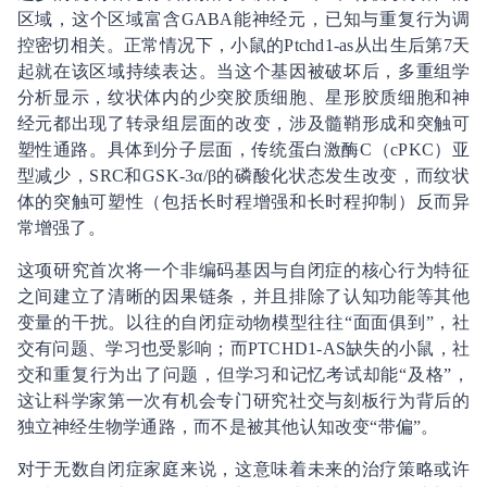
区域，这个区域富含GABA能神经元，已知与重复行为调
控密切相关。正常情况下，小鼠的Ptchd1-as从出生后第7天
起就在该区域持续表达。当这个基因被破坏后，多重组学
分析显示，纹状体内的少突胶质细胞、星形胶质细胞和神
经元都出现了转录组层面的改变，涉及髓鞘形成和突触可
塑性通路。具体到分子层面，传统蛋白激酶C（cPKC）亚
型减少，SRC和GSK-3α/β的磷酸化状态发生改变，而纹状
体的突触可塑性（包括长时程增强和长时程抑制）反而异
常增强了。
这项研究首次将一个非编码基因与自闭症的核心行为特征
之间建立了清晰的因果链条，并且排除了认知功能等其他
变量的干扰。以往的自闭症动物模型往往“面面俱到”，社
交有问题、学习也受影响；而PTCHD1-AS缺失的小鼠，社
交和重复行为出了问题，但学习和记忆考试却能“及格”，
这让科学家第一次有机会专门研究社交与刻板行为背后的
独立神经生物学通路，而不是被其他认知改变“带偏”。
对于无数自闭症家庭来说，这意味着未来的治疗策略或许