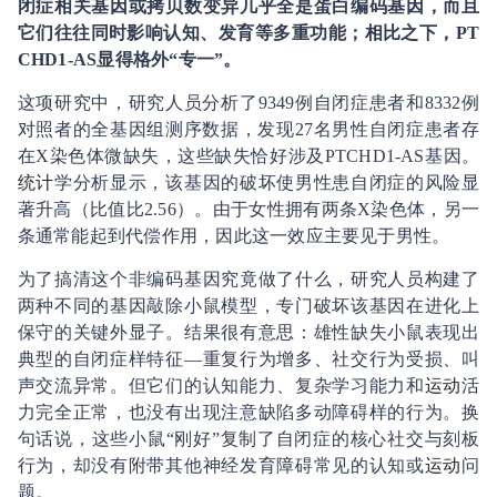
闭症相关基因或拷贝数变异几乎全是蛋白编码基因，而且
它们往往同时影响认知、发育等多重功能；相比之下，PT
CHD1-AS显得格外“专一”。
这项研究中，研究人员分析了9349例自闭症患者和8332例
对照者的全基因组测序数据，发现27名男性自闭症患者存
在X染色体微缺失，这些缺失恰好涉及PTCHD1-AS基因。
统计
学分析显示，该基因的破坏使男性患自闭症的风险显
著升高（比值比2.56）。由于女性拥有两条X染色体，另一
条通常能起到代偿作用，因此这一效应主要见于男性。
为了搞清这个非编码基因究竟做了什么，研究人员构建了
两种不同的基因敲除小鼠模型，专门破坏该基因在进化上
保守的关键外显子。结果很有意思：雄性缺失小鼠表现出
典型的自闭症样特征—重复行为增多、社交行为受损、叫
声交流异常。但它们的认知能力、复杂学习能力和
运动
活
力完全正常，也没有出现注意缺陷多动障碍样的行为。换
句话说，这些小鼠“刚好”复制了自闭症的核心社交与刻板
行为，却没有附带其他神经发育障碍常见的认知或
运动
问
题。