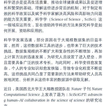
科学进步是提高
生活质量
、推动全球健康成果以及促进增
长和繁荣的基础。理解这些进步背后的机制，对于制定有
效的科学政策以及赋予科学家解决高风险和高影响力问题
的能力至关重要。科学学（Science of Science，SciSci）这
一领域应运而生，旨在借助跨学科的方法来探究科学是如
何开展、资助和应用的。
科学学发展迅速，部分原因在于大规模数据集的日益丰
富，然而，这些数据和工具的进步，也带来了巨大的技术
挑战。数据集规模的不断扩大和复杂性的不断增加，再加
上计算方法的迅速发展，为研究人员设置了进入壁垒，并
且需要具备广泛的技术专长。与此同时，科学变得愈发复
杂，个人的专业知识却愈发狭隘，导致专业化程度不断提
高。这些挑战共同凸显了需要新的方法来帮助研究人员高
效地浏览、分析并从这些丰富的数据源中获取见解。
近日，美国西北大学王大顺教授团队在
Nature
子刊
Nature
Computational Science
上发表了题为：
SciSciGPT: advancin
g human–AI collaboration in the science of science
的研究论
文。