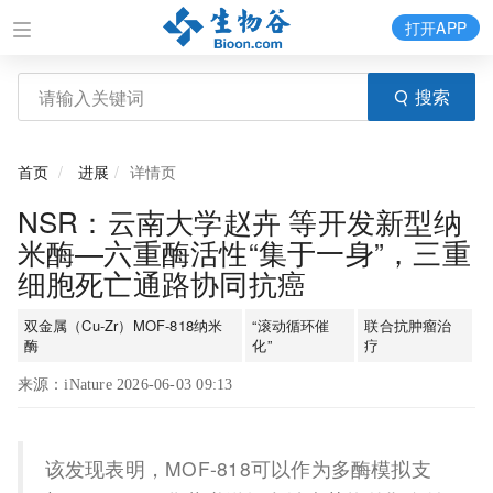
打开APP
搜索
首页
进展
详情页
NSR：云南大学赵卉 等开发新型纳
米酶—六重酶活性“集于一身”，三重
细胞死亡通路协同抗癌
双金属（Cu-Zr）MOF-818纳米
“滚动循环催
联合抗肿瘤治
酶
化”
疗
来源：iNature 2026-06-03 09:13
该发现表明，MOF-818可以作为多酶模拟支