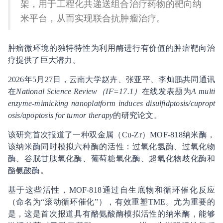
架，用于工程化共递送组合治疗药物的靶向纳
米平台，从而实现联合抗肿瘤治疗。
肿瘤微环境的独特特性为利用酶进行有价值的肿瘤靶向治
疗提供了巨大潜力。
2026年5月27日，云南大学赵卉、张亚平、李灿鹏共同通讯
在
National Science Review（IF=17.1）
在线发表题为
A multi
enzyme-mimicking nanoplatform induces disulfidptosis/cupropt
osis/apoptosis for tumor therapy
的研究论文。
该研究首次报道了一种双金属（Cu-Zr）MOF-818纳米酶，
该纳米酶同时模拟六种酶的活性：过氧化氢酶、过氧化物
酶、谷胱甘肽氧化酶、葡萄糖氧化酶、超氧化物歧化酶和
酪氨酸酶。
基于这些活性，MOF-818通过自生底物和循环催化反应
（命名为“滚动循环催化”），有效重塑TME。尤为重要的
是，这是首次报道具有酪氨酸酶模拟活性的纳米酶，能够