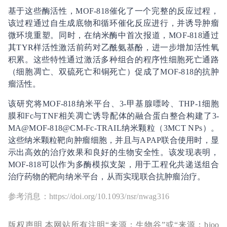
基于这些酶活性，MOF-818催化了一个完整的反应过程，
该过程通过自生成底物和循环催化反应进行，并诱导肿瘤
微环境重塑。同时，在纳米酶中首次报道，MOF-818通过
其TYR样活性激活前药对乙酰氨基酚，进一步增加活性氧
积累。这些特性通过激活多种组合的程序性细胞死亡通路
（细胞凋亡、双硫死亡和铜死亡）促成了MOF-818的抗肿
瘤活性。
该研究将MOF-818纳米平台、3-甲基腺嘌呤、THP-1细胞
膜和Fc与TNF相关凋亡诱导配体的融合蛋白整合构建了3-
MA@MOF-818@CM-Fc-TRAIL纳米颗粒（3MCT NPs）。
这些纳米颗粒靶向肿瘤细胞，并且与APAP联合使用时，显
示出高效的治疗效果和良好的生物安全性。该发现表明，
MOF-818可以作为多酶模拟支架，用于工程化共递送组合
治疗药物的靶向纳米平台，从而实现联合抗肿瘤治疗。
参考消息：https://doi.org/10.1093/nsr/nwag316
版权声明 本网站所有注明“来源：生物谷”或“来源：bioo