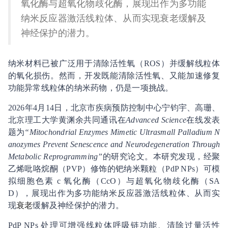
氧化酶与超氧化物歧化酶，展现出作为多功能
纳米反应器激活线粒体、从而实现衰老缓解及
神经保护的潜力。
纳米材料已被广泛用于清除活性氧（ROS）并缓解线粒体
的氧化损伤。然而，开发既能清除活性氧、又能加速修复
功能异常线粒体的纳米药物，仍是一项挑战。
2026年4月14日，北京市疾病预防控制中心宁钧宇、高珊、
北京理工大学黄渊余共同通讯在
Advanced Science
在线发表
题为
“Mitochondrial Enzymes Mimetic Ultrasmall Palladium N
anozymes Prevent Senescence and Neurodegeneration Through
Metabolic Reprogramming”
的研究论文。本研究发现，经聚
乙烯吡咯烷酮（PVP）修饰的钯纳米颗粒（PdP NPs）可模
拟细胞色素 c 氧化酶（CcO）与超氧化物歧化酶（SA
D），展现出作为多功能纳米反应器激活线粒体、从而实
现
衰老
缓解及神经保护的潜力。
PdP NPs 处理可增强线粒体呼吸链功能、清除过量活性