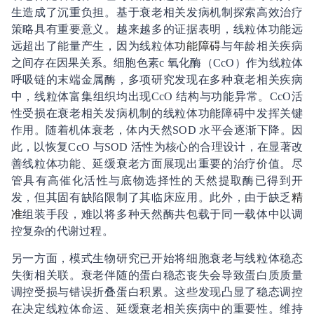
生造成了沉重负担。基于衰老相关发病机制探索高效治疗
策略具有重要意义。越来越多的证据表明，线粒体功能远
远超出了能量产生，因为线粒体
功能障碍
与年龄相关疾病
之间存在因果关系。细胞色素c 氧化酶（CcO）作为线粒体
呼吸链的末端金属酶，多项研究发现在多种衰老相关疾病
中，线粒体富集组织均出现CcO 结构与功能异常。CcO活
性受损在衰老相关发病机制的线粒体功能障碍中发挥关键
作用。随着机体衰老，体内天然SOD 水平会逐渐下降。因
此，以恢复CcO 与SOD 活性为核心的合理设计，在显著改
善线粒体功能、延缓衰老方面展现出重要的治疗价值。尽
管具有高催化活性与底物选择性的天然提取酶已得到开
发，但其固有缺陷限制了其临床应用。此外，由于缺乏
精
准
组装手段，难以将多种天然酶共包载于同一载体中以调
控复杂的代谢过程。
另一方面，模式生物研究已开始将细胞衰老与线粒体稳态
失衡相关联。衰老伴随的蛋白稳态丧失会导致蛋白质质量
调控受损与错误折叠蛋白积累。这些发现凸显了稳态调控
在决定线粒体命运、延缓衰老相关疾病中的重要性。维持