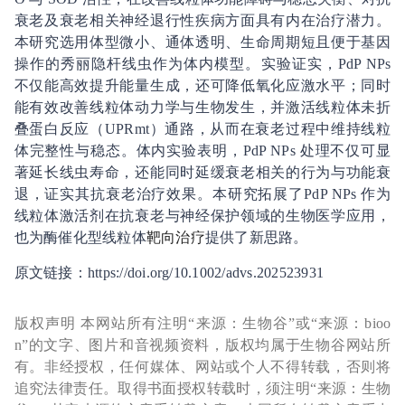
衰老及衰老相关神经退行性疾病方面具有内在治疗潜力。
本研究选用体型微小、通体透明、生命周期短且便于基因
操作的秀丽隐杆线虫作为体内模型。实验证实，PdP NPs
不仅能高效提升能量生成，还可降低氧化应激水平；同时
能有效改善线粒体动力学与生物发生，并激活线粒体未折
叠蛋白反应（UPRmt）通路，从而在衰老过程中维持线粒
体完整性与稳态。体内实验表明，PdP NPs 处理不仅可显
著延长线虫寿命，还能同时延缓衰老相关的行为与功能衰
退，证实其抗衰老治疗效果。本研究拓展了PdP NPs 作为
线粒体激活剂在抗衰老与神经保护领域的生物医学应用，
也为酶催化型线粒体
靶向治疗
提供了新思路。
原文链接：https://doi.org/10.1002/advs.202523931
版权声明 本网站所有注明“来源：生物谷”或“来源：bioo
n”的文字、图片和音视频资料，版权均属于生物谷网站所
有。非经授权，任何媒体、网站或个人不得转载，否则将
追究法律责任。取得书面授权转载时，须注明“来源：生物