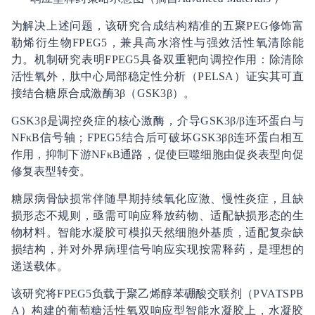
为解决上述问题，该研究合成结构精准的五聚PEG修饰富
勒烯衍生物FPEG5，兼具高水溶性与强效活性氧清除能
力。机制研究表明FPEG5具备双重靶向调控作用：除清除
活性氧外，肽中心局部稳定性分析（PELSA）证实其可直
接结合糖原合成激酶
3β（GSK
3β）。
GSK
3β是调控炎症的核心激酶，介导GSK
3β/β
连环蛋白与
NF
κB信号轴；FPEG5结合后可破坏GSK
3β
β
连环蛋白相互
作用，抑制下游NF
κB通路，促使巨噬细胞由促炎表型向促
修复表型转变。
糖尿病骨缺损常伴随早期持续氧化应激、慢性炎症，且缺
损形态不规则，亟需可响应释放药物、适配缺损形态的生
物材料。智能水凝胶可模拟天然细胞外基质，适配复杂缺
损结构，并对外界病理信号响应实现按需释药，是理想的
递送载体。
该研究将FPEG5负载于聚乙烯醇
苯硼酸交联剂（PVA
TSPB
A）构建的葡萄糖
活性氧双响应型智能水凝胶上，水凝胶