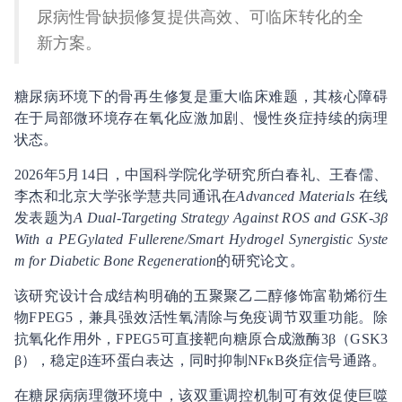
尿病性骨缺损修复提供高效、可临床转化的全
新方案。
糖尿病环境下的骨再生修复是重大临床难题，其核心障碍
在于局部微环境存在氧化应激加剧、慢性炎症持续的病理
状态。
2026年5月14日，中国科学院化学研究所白春礼、王春儒、
李杰和北京大学张学慧共同通讯在
Advanced Materials
在线
发表题为
A Dual-Targeting Strategy Against ROS and GSK-3β
With a PEGylated Fullerene/Smart Hydrogel Synergistic Syste
m for Diabetic Bone Regeneration
的研究论文。
该研究设计合成结构明确的五聚聚乙二醇修饰富勒烯衍生
物FPEG5，兼具强效活性氧清除与免疫调节双重功能。除
抗氧化作用外，FPEG5可直接靶向糖原合成激酶
3β（GSK
3
β），稳定β
连环蛋白表达，同时抑制NF
κB炎症信号通路。
在糖尿病病理微环境中，该双重调控机制可有效促使巨噬