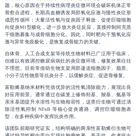
题，核心原因在于持续性病理炎症微环境会破坏机体正常
骨愈合进程。长期高血糖诱发局部氧化应激与慢性炎症形
成恶性循环；大量活性氧与促炎因子释放，促使巨噬细胞
向促炎M1型极化，进一步放大炎症反应，直接抑制间充质
干细胞募集与成骨细胞分化。因此，同时靶向干预氧化应
激与异常免疫极化，是恢复成骨能力的关键。
自体骨、人工合成支架等传统生物材料已广泛用于临床，
但难以有效调控糖尿病病灶的炎症微环境，修复效果往往
不理想。目前常借助生物支架局部递送细胞因子、脂质、
小分子活性物质等抗炎分子，以缓解炎症、促进骨修复。
富勒烯基纳米材料凭借优异的活性氧清除能力，展现出良
好应用前景。通常通过在碳笼上修饰羟基、羧基、氨基等
亲水基团提升水溶性与生物相容性，这类衍生物可通过清
除活性氧抑制 NF
κB 等核心促炎通路、调控巨噬细胞表
型，在多种疾病中发挥抗炎作用。
该团队前期研究证实，结构明确的两亲性富勒烯衍生物可
通过特异性靶向蛋白实现抗肿瘤效果。基于此，作者提出