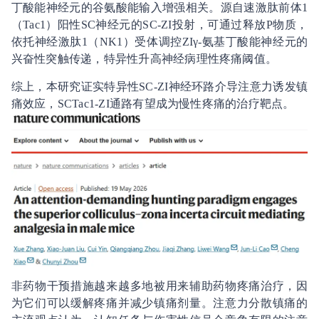
丁酸能神经元的谷氨酸能输入增强相关。源自速激肽前体1
（Tac1）阳性SC神经元的SC-ZI投射，可通过释放P物质，
依托神经激肽1（NK1）受体调控ZIγ-氨基丁酸能神经元的
兴奋性突触传递，特异性升高神经病理性疼痛阈值。
综上，本研究证实特异性SC-ZI神经环路介导注意力诱发镇
痛效应，SCTac1-ZI通路有望成为慢性疼痛的治疗靶点。
非药物干预措施越来越多地被用来辅助药物疼痛治疗，因
为它们可以缓解疼痛并减少镇痛剂量。注意力分散镇痛的