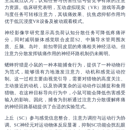
主流观点认为，认知任务与伤害性信号会竞争有限的注意
力资源。临床研究表明，互动虚拟现实（VR）游戏等高参
与度任务可转移注意力，其镇痛效果、抗焦虑抑郁作用均
优于低沉浸度VR设备及被动观看模式。
神经影像学研究显示高负荷认知分散任务可降低疼痛评
分，同时减弱躯体感觉联合皮层S2、中脑导水管周围灰
质、丘脑、岛叶、前扣带回皮层的疼痛相关神经活动。但
注意力分散发挥镇痛作用的神经环路机制仍未阐明。
蟋蟀狩猎是小鼠的一种本能捕食行为，提供了一种动物行
为范式，能够强有力地激发注意力、动机和感觉运动控
制。这一过程主要由视觉引导，需要对猎物的高度关注、
主动接近的动机，以及协调复杂的运动动作以捕捉和食用
猎物。在这种目标导向行为中，小鼠可能会降低伤害感受
输入的影响。因此，捕食为剖析通过注意力分散缓解疼痛
的神经回路基础提供了合适的实验范式。
上丘（SC）参与感觉信息整合、注意力调控与运动行为协
调。SC神经元对运动物体反应显著，抑制SC功能会扰乱眼