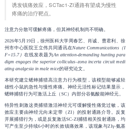
诱发镇痛效应，SCTac1-ZI通路有望成为慢性
疼痛的治疗靶点。
注意力分散可缓解疼痛，但其神经机制尚不明确。
2026年5月19日，徐州医科大学周春艺、肖诚、曹君利、徐
州市中心医院王立伟共同通讯在
Nature Communications（I
F=15.7）
在线发表题为
An attention-demanding hunting para
digm engages the superior colliculus–zona incerta circuit medi
ating analgesia in male mice
的研究论文。
本研究建立蟋蟀捕猎高注意力行为模型，该模型能够减轻
雄性小鼠的急性与慢性疼痛。神经元活性标记结果显示，
蟋蟀捕猎行为可激活上丘（SC）内部分谷氨酸能神经元。
特异性刺激这类捕猎激活神经元可缓解慢性痛觉过敏，该
效应主要由神经元向未定带（ZI）的投射通路介导。反复
开展捕猎行为，或是反复激活SC-ZI捕猎相关投射通路，均
可产生至少持续6小时的长效镇痛效果，该现象与ZIγ-氨基