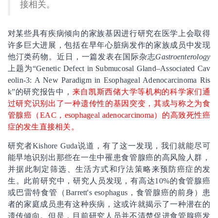
接相关。
对某些具有疾病倾向的家族基因进行研究在医学上会取得
许多巨大进展，包括在早年心脏病发作的家族成员中发现
他汀类药物。近日，一篇发表在国际杂志
Gastroenterology
上题为“Genetic Defect in Submucosal Gland–Associated Cav
eolin-3: A New Paradigm in Esophageal Adenocarcinoma Ris
k”的研究报告中，
来自凯斯西储大学等机构的科学家们通
过研究识别出了一种遗传性的基因突变，其或与称之为食
管腺癌（EAC，esophageal adenocarcinoma）的高致死性癌
症的发生直接相关。
研究者Kishore Guda说道，有了这一发现，我们就能尽可
能早地识别出那些在一生中罹患食管腺癌的高风险人群，
并据此制定筛选、生活方式和疗法策略来预防癌症的发
生。此前研究中，研究人员发现，有高达10%的食管腺癌
或巴雷特食管（Barrett's esophagus，食管腺癌的前身）患
者的家庭成员患有这种疾病，这或许就揭示了一种潜在的
遗传倾向。但是，目前研究人员并不清楚促进食管腺癌发