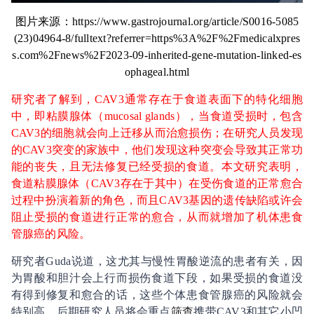
图片来源：https://www.gastrojournal.org/article/S0016-5085
(23)04964-8/fulltext?referrer=https%3A%2F%2Fmedicalxpres
s.com%2Fnews%2F2023-09-inherited-gene-mutation-linked-es
ophageal.html
研究者了解到，CAV3通常存在于食道表面下的特化细胞
中，即粘膜腺体（mucosal glands），当食道受损时，包含
CAV3的细胞就会向上迁移从而治愈损伤；在研究人员发现
的CAV3突变的家族中，他们发现这种突变会导致其正常功
能的丧失，且无法修复已经受损的食道。本文研究表明，
食道粘膜腺体（CAV3存在于其中）在受伤食道的正常愈合
过程中扮演着新的角色，而且CAV3基因的遗传缺陷或许会
阻止受损的食道进行正常的愈合，从而就增加了机体患食
管腺癌的风险。
研究者Guda说道，这尤其与慢性胃酸逆流的患者有关，因
为胃酸和胆汁会上行而损伤食道下段，如果受损的食道没
有得到修复和愈合的话，这些个体患食管腺癌的风险就会
特别高。后期研究人员将会重点
筛查
携带CAV3和其它小凹