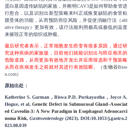
蛋白基因遗传缺陷的家族，并阐明CAV3是如何帮助食管进
行愈合，以及识别出新型策略来纠正或恢复缺陷的食管粘
膜受体的功能，从而预防癌症风险，并促使消融疗法（abl
ative therapy）更加有效，该疗法能利用极高或极低的温度
来摧毁正常的组织或肿瘤。
最后研究者表示，正常细胞发生癌变有很多原因，通过研
究这种疾病的家族簇，目前他们就能识别出与癌症相关的
危险道路，从而更加有效地开发出并应用筛选和干预策略
从而在疾病发生之前就对其进行有效阻断。
（
生物谷
Bioo
n.com）
原始出处：
Katherine S. Garman，Biswa P.D. Purkayastha，Joyce A.
Hogue, et al,
Genetic Defect in Submucosal Gland–Associat
ed Caveolin-3: A New Paradigm in Esophageal Adenocarci
noma Risk
,
Gastroenterology
(2023). DOI:10.1053/j.gastro.2
023.08.039