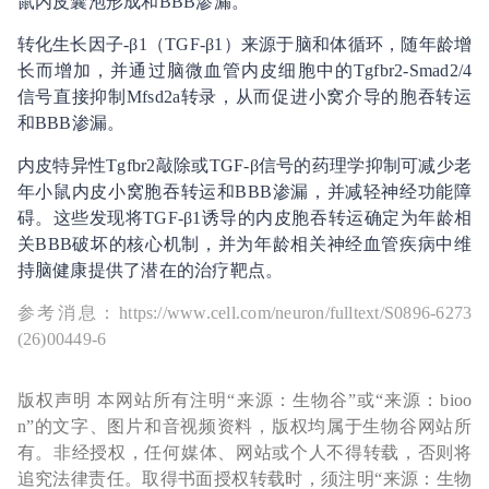
鼠内皮囊泡形成和BBB渗漏。
转化生长因子-β1（TGF-β1）来源于脑和体循环，随年龄增
长而增加，并通过脑微血管内皮细胞中的Tgfbr2-Smad2/4
信号直接抑制Mfsd2a转录，从而促进小窝介导的胞吞转运
和BBB渗漏。
内皮特异性Tgfbr2敲除或TGF-β信号的药理学抑制可减少老
年小鼠内皮小窝胞吞转运和BBB渗漏，并减轻神经功能障
碍。这些发现将TGF-β1诱导的内皮胞吞转运确定为年龄相
关BBB破坏的核心机制，并为年龄相关神经血管疾病中维
持脑健康提供了潜在的治疗靶点。
参考消息：https://www.cell.com/neuron/fulltext/S0896-6273
(26)00449-6
版权声明 本网站所有注明“来源：生物谷”或“来源：bioo
n”的文字、图片和音视频资料，版权均属于生物谷网站所
有。非经授权，任何媒体、网站或个人不得转载，否则将
追究法律责任。取得书面授权转载时，须注明“来源：生物