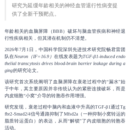
研究为延缓年龄相关的神经血管退行性病变提
供了全新干预靶点。
年龄相关的血脑屏障（BBB）破坏与脑血管疾病和神经退
行性疾病相关，但其潜在机制仍不清楚。
2026年7月1日，中国科学院深圳先进技术研究院畅君雷团
队在
Neuron（IF=16.9）
在线发表题为
TGF-β1-induced endo
thelial transcytosis drives blood-brain barrier leakage during a
ging
的研究论文。
该研究首次系统阐明了血脑屏障在衰老过程中的“漏水”始
于中年，其主要原因并非传统认为的紧密连接破坏，而是
内皮细胞“小窝”介导的转胞吞作用增强。
研究发现，衰老过程中脑内和血液中升高的TGF-β1通过Tg
fbr2-Smad2/4信号通路抑制了Mfsd2a（一种抑制小窝转运的
脂质转运蛋白）的表达，从而“解锁”了内皮细胞的转胞吞
活动。