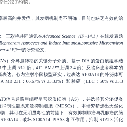
的潜在治疗药物。
死率最高的并发症，其发病机制尚不明确，目前也缺乏有效的治
中秋、王彩艳共同通讯在
Advanced Science（IF=14.1）
在线发表题
Reprogram Astrocytes and Induce Immunosuppressive Microenviron
ersal Effect
的研究论文。
EVs）介导脑转移的关键分子介质。基于 DIA 的蛋白质组学结
上调 53.2 倍，4T1 BM2 中上调 2.4 倍）及临床患者样本的
均呈高表达。心内注射小鼠模型证实，过表达 S100A14 的外泌体可
MB-231：66.67% vs 33.33%）和肺癌（LLC：50% vs 33.3
活STAT3信号通路重编程星形胶质细胞（AS），并诱导其分泌促炎
招募免疫抑制性髓系来源抑制细胞（MDSCs）。本研究筛选出天然化
的治疗药物，其可在无明显毒性的前提下，有效抑制肺癌与乳腺癌的脑
14，破坏 S100A14–PIAS3 相互作用，抑制 STAT3 活化