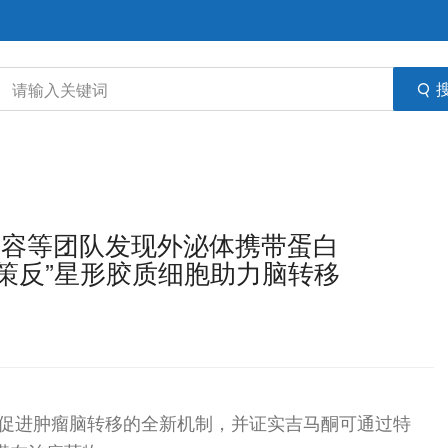
张容容等团队发现外泌体携带蛋白
，“策反”星形胶质细胞助力脑转移
外泌体促进肿瘤脑转移的全新机制，并证实吉马酮可通过特