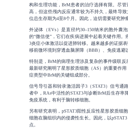
构和生理功能，BrM患者的治疗选择有限。尽管
高，但这些颅内反应通常较为不持久，最终导致
位总生存期为4至8个月。因此，迫切需要研究肿
外泌体（EVs）是直径约30–150纳米的胞
的“微信使”，它们在疾病进展中起着关键作用。癌症
3炎症小体激活以促进肺转移。越来越多的证据表
移前微环境到穿透血脑屏障（BBB）、免疫逃避
特别是，BrM的病理生理涉及复杂的事件级联
最新研究阐明了星形胶质细胞（AS）的重要作用
症类型中BrM的关键组成部分。
信号导引器和转录激活因子3（STAT3）信号
者中，RAs中活性的STAT3与诊断BrM后生存
免疫系统，有利于脑转移细胞。
另有研究表明，pSTAT3阳性反应性星形胶质细胞
细胞在脑组织内的侵袭性生长。因此，以pSTAT
点。