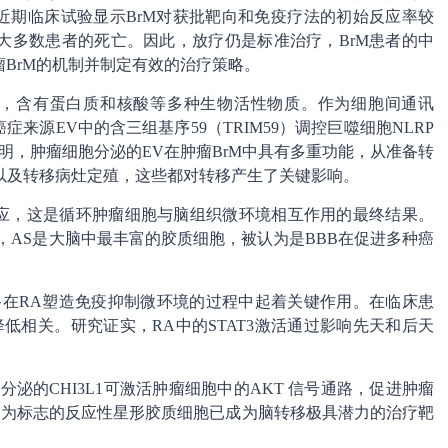
近期临床试验显示BrM对获批靶向和免疫疗法的初始反应率较
大多数患者的死亡。因此，放疗仍是标准治疗，BrM患者的中
瘤BrM的机制并制定有效的治疗策略。
外囊泡，含有蛋白质和核酸等多种生物活性物质。作为细胞间通讯
来源EV中的含三组基序59（TRIM59）调控巨噬细胞NLRP
明，肿瘤细胞分泌的EV在肿瘤BrM中具有多重功能，从准备转
以及转移病灶定殖，这些都对转移产生了关键影响。
反应，这是循环肿瘤细胞与脑组织微环境相互作用的最终结果。
，AS是大脑中最丰富的胶质细胞，被认为是BBB在促进多种癌
通路在RA塑造免疫抑制微环境的过程中起着关键作用。在临床患
率降低相关。研究证实，RA中的STAT3激活通过影响先天和后天
分泌的CHI3L1可激活肿瘤细胞中的AKT 信号通路，促进肿瘤
3 为标志的反应性星形胶质细胞已成为脑转移极具潜力的治疗靶