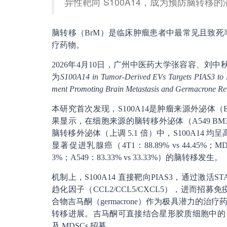
异性靶向 S100A14，成为预防脑转移
脑转移（BrM）是临床肿瘤患者中最常见且致
疗药物。
2026年4月10日，广州中医药大学张容容、刘
为
S100A14 in Tumor-Derived EVs Targets PIAS3 to 
ment Promoting Brain Metastasis and Germacrone Rev
本研究首次发现，S100A14是肿瘤来源外泌体（
果显示，在细胞来源的脑转移外泌体（A549 BM3 中
脑转移外泌体（上调 5.1 倍）中，S100A14 
显著促进乳腺癌（4T1：88.89% vs 44.45%；MDA-
3%；A549：83.33% vs 33.33%）的脑转移发生。
机制上，S100A14 直接靶向PIAS3，通过激
趋化因子（CCL2/CCL5/CXCL5），进而
合物吉马酮（germacrone）作为极具潜力
转移进展。吉马酮可直接结合星形胶质细胞中的 S100A
及 MDSCs 招募。