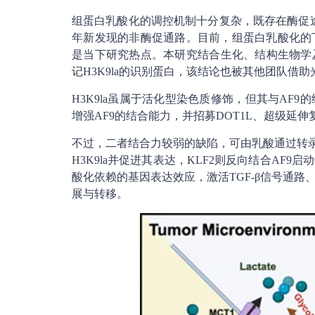
组蛋白乳酸化的调控机制十分复杂，既存在酶促途径（
年新发现的非酶促通路。目前，组蛋白乳酸化的
是当下研究热点。本研究结合生化、结构生物学及
记H3K9la的识别蛋白，该结论也被其他团队借
H3K9la虽属于活化型染色质修饰，但其与AF
增强AF9的结合能力，并招募DOT1L、超级延
不过，二者结合力较弱的缺陷，可由乳酸通过转录因
H3K9la并促进其表达，KLF2则反向结合A
酸化依赖的基因表达效应，激活TGF-β信号通
展与转移。