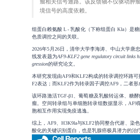
瘤相关信号通路。该反馈轴不仅驱动肿
境信号的高度依赖。
组蛋白赖氨酸 L - 乳酸化（下称组蛋白 Kl
色质调控之间的关联。
2026年5月26日，清华大学李海涛、中山大学
线发表题为
AF9-KLF2 gene regulatory circuit links h
gression
的研究论文。
本研究发现由AF9和KLF2构成的转录调控环路可
F2表达；而KLF2作为转录因子调控AF9，二
该环路激活TGF-β1、葡萄糖及乳酸转运体、
瘤。空间转录组与单细胞转录组数据显示，AF9
胞相互作用实现免疫逃逸。
综上，AF9、H3K9la与KLF2协同整合代谢
酸化的关键识别蛋白，也是乳腺癌极具潜力的治