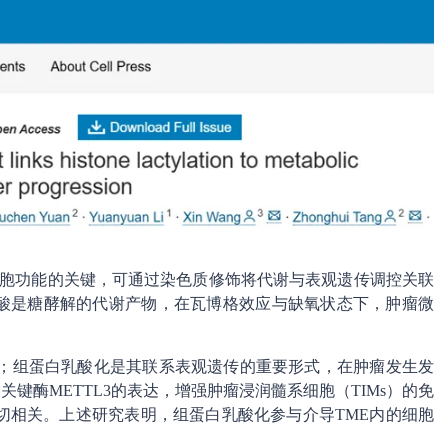
细胞功能的关键，可通过染色质修饰将代谢与表观遗传调控关联
乳酸是糖酵解的代谢产物，在瓦博格效应与缺氧状态下，肿瘤微
运；组蛋白乳酸化是其联系表观遗传的重要形式，在肿瘤发生发
饰关键酶METTL3的表达，增强肿瘤浸润髓系细胞（TIMs）的免
切相关。上述研究表明，组蛋白乳酸化参与介导TME内的细胞