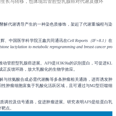
瘤生长与转移，也体现出管腔型乳腺癌对代谢及微环
a）是糖酵解代谢诱导产生的一种染色质修饰，架起了代谢重编程与染
唐忠辉、中国医学科学院王鑫共同通讯在
Cell Reports（IF=8.1）
在
istone lactylation to metabolic reprogramming and breast cancer pro
推动管腔型乳腺癌进展。AF9是H3K9la的识别蛋白，可促进KL
者形成正反馈环路，放大乳酸化的生物学效应。
糖酵解与丝氨酸合成必需代谢酶等多条肿瘤相关通路，进而诱发肿
阳性肿瘤细胞富集于乳酸化活跃区域，且可通过与M2型巨噬细
、染色质调控及信号通路，促进肿瘤进展。研究表明AF9是组蛋白乳
疗靶点。