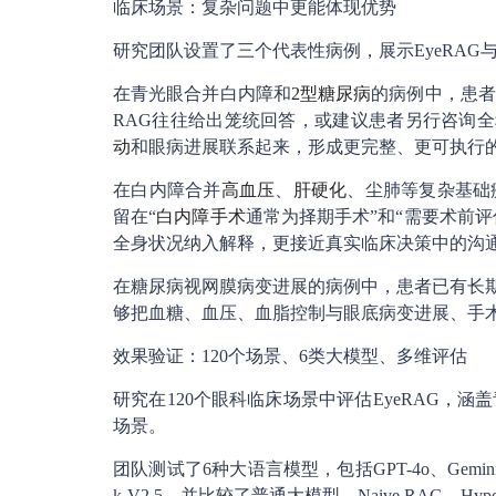
临床场景：复杂问题中更能体现优势
研究团队设置了三个代表性病例，展示EyeRAG
在青光眼合并白内障和
2型糖尿病
的病例中，患者
RAG往往给出笼统回答，或建议患者另行咨询全
动
和眼病进展联系起来，形成更完整、更可执行
在白内障合并
高血压
、
肝硬化
、尘肺等复杂基础
留在“
白内障手术
通常为择期手术”和“需要术前评
全身状况纳入解释，更接近真实临床决策中的沟
在糖尿病视网膜病变进展的病例中，患者已有长期
够把血糖、血压、血脂控制与眼底病变进展、手
效果验证：120个场景、6类大模型、多维评估
研究在120个眼科临床场景中评估EyeRAG，
场景。
团队测试了6种大语言模型，包括GPT-4o、Gemini 2.5 Fla
k-V2.5，并比较了普通大模型、Naive RAG、Hypothet