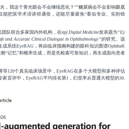
夫，我这个青光眼会不会继续恶化？”“
糖尿病
会不会影响
眼底
不仅能把医学术语讲得通俗，还能尽量避免“看似专业、实则错
凯团队联合多家国内外机构，在
npj Digital Medicine
发表题为
“Ey
fe and Accurate Clinical Dialogue in Ophthalmology”
的研究。该
成系统EyeRAG，将由临床
指南
构建的眼科知识图谱OphthaK
依赖“记忆”和概率生成，而是先检索可靠知识，再生成面向患者
120个真实临床场景中，EyeRAG在多个大模型和多种评估
家盲评中，EyeRAG平均排名第1，幻觉率从普通大模型的30.