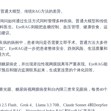
与普通大模型、传统RAG方法的差异。
询问如何通过生活方式同时
管理
多种疾病。普通大模型和传统
科医生。EyeRAG则能把血糖控制、血压管理、健康饮食、
运
的建议。
疾病的病例中，患者询问是否需要立即手术。普通方法大多停
估”。EyeRAG进一步把患者整体安全、跌倒风险、
生活质量
和
通方式。
糖尿病史，并出现牵拉性视网膜脱离等严重表现。EyeRAG能
术预后和随访监测联系起来，生成更连贯的个体化回答。
涵盖青光眼、糖尿病视网膜病变和白内障三类常见眼病，每类40个
sh、Grok 4、Llama 3.3 70B、Claude Sonnet 4和DeepSee
ical RAG、Hierarchical Index RAG和EyeRAG等方法。