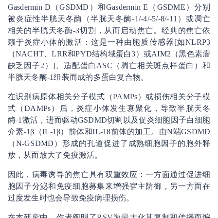
Gasdermin D（GSDMD）和Gasdermin E（GSDME）分别
被炎症性半胱天冬酶（半胱天冬酶-1/-4/-5/-8/-11）或凋亡
相关的半胱天冬酶-3切割，从而启动焦亡。经典的焦亡依
赖于炎症小体的激活：这是一种由胞质传感器[如NLRP3
（NACHT、LRR和PYD结构域蛋白3）或AIM2（黑色素瘤
缺乏因子2）]、适配蛋白ASC（凋亡相关斑点样蛋白）和
半胱天冬酶-1组装而成的多蛋白复合物。
在识别病原体相关分子模式（PAMPs）或损伤相关分子模
式（DAMPs）后，炎症小体发生寡聚化，导致半胱天冬
酶-1激活，进而驱动GSDMD切割以及促炎细胞因子白细胞
介素-1β（IL-1β）前体和IL-18前体的加工。由N端GSDMD
（N-GSDMD）形成的孔道促进了成熟细胞因子的胞外释
放，从而放大了免疫激活。
因此，病毒诱导的焦亡具有双重效应：一方面通过促进细
胞因子分泌和免疫细胞募集来增强宿主防御，另一方面在
过度发生时也会导致免疫病理损伤。
在本研究中，作者阐明了RSV为最大化其复制和传播而编