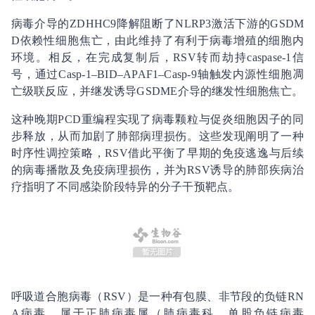
病毒介导的ZDHHC9降解阻断了NLRP3激活下游的GSDM
D依赖性细胞焦亡，由此维持了有利于病毒增殖的细胞内
环境。相反，在完成复制后，RSV转而劫持caspase-1信
号，通过Casp-1–BID–APAF1–Casp-9轴触发内源性细胞凋
亡级联反应，并继发诱导GSDME介导的继发性细胞焦亡。
这种晚期PCD重编程实现了病毒颗粒与促炎细胞因子的同
步释放，从而加剧了肺部病理损伤。这些发现阐明了一种
时序性调控策略，RSV借此平衡了早期的免疫逃逸与后续
的病毒播散及免疫病理损伤，并为RSV诱导的肺部疾病治
疗指明了不同感染阶段特异的分子干预靶点。
呼吸道合胞病毒（RSV）是一种有包膜、非节段的负链RN
A病毒，属于正肺病毒属（肺病毒科、单股负链病毒