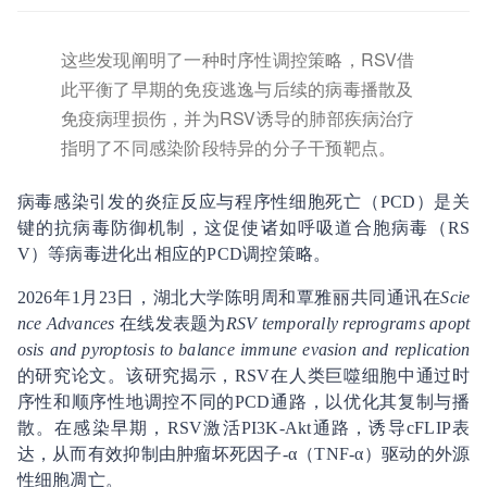
这些发现阐明了一种时序性调控策略，RSV借
此平衡了早期的免疫逃逸与后续的病毒播散及
免疫病理损伤，并为RSV诱导的肺部疾病治疗
指明了不同感染阶段特异的分子干预靶点。
病毒感染引发的炎症反应与程序性细胞死亡（PCD）是关
键的抗病毒防御机制，这促使诸如呼吸道合胞病毒（RS
V）等病毒进化出相应的PCD调控策略。
2026年1月23日，湖北大学陈明周和覃雅丽共同通讯在
Scie
nce Advances
在线发表题为
RSV temporally reprograms apopt
osis and pyroptosis to balance immune evasion and replication
的研究论文。该研究揭示，RSV在人类巨噬细胞中通过时
序性和顺序性地调控不同的PCD通路，以优化其复制与播
散。在感染早期，RSV激活PI3K-Akt通路，诱导cFLIP表
达，从而有效抑制由肿瘤坏死因子-α（TNF-α）驱动的外源
性细胞凋亡。