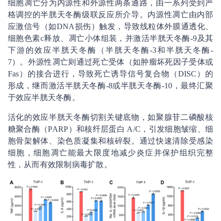
细胞凋亡分为内源性和外源性两条通路，由一系列受到严
格调控的半胱天冬酶级联反应所介导。内源性凋亡由内部
应激信号（如DNA损伤）触发，导致线粒体外膜通透化、
细胞色素c释放、凋亡小体组装，并激活半胱天冬酶-9及其
下游的效应半胱天冬酶（半胱天冬酶-3和半胱天冬酶-
7）。外源性凋亡则通过死亡受体（如肿瘤坏死因子受体或
Fas）的接合进行，导致死亡诱导信号复合物（DISC）的
形成，继而激活半胱天冬酶-8或半胱天冬酶-10，最终汇聚
于效应半胱天冬酶。
活化的效应半胱天冬酶切割关键底物，如聚腺苷二磷酸核
糖聚合酶（PARP）和核纤层蛋白 A/C，引发细胞皱缩、细
胞骨架解体、染色质凝集和核碎裂。通过快速清除受感染
细胞，细胞凋亡能最大限度地减少炎症并保护组织完整
性，从而有效限制病毒扩散。