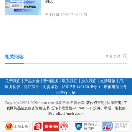
测试
开播时间: 2026-07-14 13:25
相关阅读
查看更多
关于我们
|
产品大全
|
营销服务
|
联系我们
|
加入我们
|
友情链接
|
用户
服务协议
|
隐私保护
|
免责条款
|
沪ICP备14018915号-1
|
增值电信业务
经营许可证
Copyright©2001-2020 bioon.com 版权所有 不得转载.
著作权声明
|
法律声明
|
互
联网药品信息服务资格证书((沪)-非经营性-2019-0162)
|
投诉、举报、维权邮
箱：editor@medsci.cn<
网络社会
上海工商
征信网