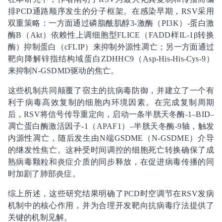
排PCD通路顺序发生的分子框架。在感染早期，RSV采用
双重策略：一方面通过磷脂酰肌醇3-激酶（PI3K）-蛋白激
酶B（Akt）依赖性上调细胞型FLICE（FADD样IL-1β转换
酶）抑制蛋白（cFLIP）来抑制外源性凋亡；另一方面通过
靶向降解锌指结构域蛋白ZDHHC9（Asp-His-His-Cys-9）
来抑制N-GSDMD驱动的焦亡。
这些机制共同颠覆了宿主的抗病毒防御，并建立了一个有
利于病毒高效复制的细胞内环境因素。在完成复制周期
后，RSV将信号传导重定向，启动一条半胱天冬酶-1–BID–
凋亡蛋白酶激活因子-1（APAF1）–半胱天冬酶-9轴，触发
内源性凋亡，随后发生由N端GSDME（N-GSDME）介导
的继发性焦亡。这种受时间调控的细胞死亡转换确保了成
熟病毒颗粒和炎症介质的同步释放，在促进病毒传播的同
时加剧了肺部炎症。
综上所述，这些研究结果明确了PCD时空调节在RSV发病
机制中的核心作用，并为合理开发靶向抗病毒疗法提供了
关键的机制见解。