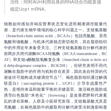
活性；同时AUH利用自身的RNA结合功能直接
稳定Ucp1 mRNA。
细胞如何感知并响应
营养
状态变化进而
精准
调控能量代
谢，是代谢生物学领域的核心科学问题之一。支链氨基酸
（branched-chain amino acids，BCAAs）包括亮氨酸、异亮
氨酸和缬氨酸，与机体代谢稳态密切相关，其在脂肪组织
中的作用近年来备受关注。三种支链氨基酸在分解代谢的
前两步共用代谢酶BCAA转氨酶（BCAA transaminase，BC
AT）和支链α酮酸脱氢酶复合体（branched-chain α–keto aci
d dehydrogenase complex，BCKDH），但研究表明不同代
谢酶在脂肪中的作用与机制存在差异，因此各自特异的代
1,2
谢途径可能构成关键调控节点
。褐色脂肪组织通过解偶
联蛋白1（uncoupling protein 1，UCP1）介导非战栗性产
热，是维持体温和能量平衡的关键器官。激活褐色脂肪或
诱导白色脂肪“米色化”（browning）是改善肥胖和代谢紊
乱的潜在策略。人群及小鼠研究发现，支链氨基酸尤其是
亮氨酸，在褐色脂肪中的摄取和分解代谢受冷刺激影响显