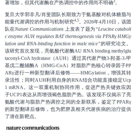
3
著增加，但其代谢酶在产热调控中的作用尚不明确
。
复旦大学郭非凡/肖斐团队长期致力于氨基酸对机体糖脂与
4,5
能量代谢调控的作用与机制研究
。2026年4月10日，该团
队在
Nature Communications
上发表了题为
“Leucine cataboli
c enzyme AUH regulates BAT thermogenesis via PPARγ HMGy
lation and RNA-binding function in male mice”
的研究论文。
该研究首次发现，亮氨酸代谢酶AU RNA binding methylglu
taconyl-CoA hydratase（AUH）通过其代谢产物3-羟基-3-甲
基戊二酰辅酶A（HMG-CoA）对脂肪产热核心转录因子PP
ARγ进行一种新型翻译后修饰——HMGylation，增强其转
录活性；同时AUH利用自身的RNA结合功能直接稳定Ucp
1 mRNA。这一双重机制协同作用，促进产热关键效应因
子UCP1表达从而增强褐色脂肪产热。该发现不仅揭示了亮
氨酸代谢与脂肪产热调控之间的全新联系，鉴定了PPARγ
的新型翻译后修饰，也为肥胖及相关代谢疾病的治疗提供
了潜在新靶点。