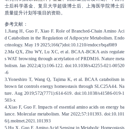
士后科学基金、复旦大学超级博士后、上海医学院博士后
质量提升计划等项目的资助。
参考文献：
1.Jiang H, Guo F, Xiao F. Role of Branched-Chain Amino Aci
d Catabolism in the Regulation of Adipocyte Metabolism. Endo
crinology. May 19 2025;166(7)doi:10.1210/endocr/bqaf089
2.Ma QX, Zhu WY, Lu XC, et al. BCAA-BCKA axis regulate
s WAT browning through acetylation of PRDM16. Nature meta
bolism. Jan 2022;4(1):106-122. doi:10.1038/s42255-021-00520
-6
3.Yoneshiro T, Wang Q, Tajima K, et al. BCAA catabolism in
brown fat controls energy homeostasis through SLC25A44. Na
ture. Aug 2019;572(7771):614-619. doi:10.1038/s41586-019-1
503-x
4.Xiao F, Guo F. Impacts of essential amino acids on energy ba
lance. Molecular metabolism. Mar 2022;57:101393. doi:10.101
6/j.molmet.2021.101393
5.Hu X, Guo F. Amino Acid Sensing in Metabolic Homeostasis