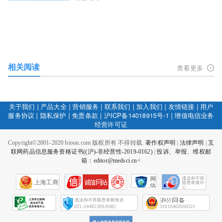
相关阅读
查看更多
关于我们
|
产品大全
|
营销服务
|
联系我们
|
加入我们
|
友情链接
|
用户
服务协议
|
隐私保护
|
免责条款
|
沪ICP备14018915号-1
|
增值电信业务
经营许可证
Copyright©2001-2020 bioon.com 版权所有 不得转载.
著作权声明
|
法律声明
|
互
联网药品信息服务资格证书((沪)-非经营性-2019-0162)
|
投诉、举报、维权邮
箱：editor@medsci.cn<
网
上海工商
络
社
会
征
021-54485309-8082
31010402000321
信
网