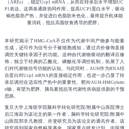
（AREs），稳定Ucp1 mRNA，从而在转录后水平增加UC
P1表达。这两条通路协同作用，提高UCP1蛋白水平，驱动
褐色脂肪产热，并促进白色脂肪米色化，最终提升机体能
量消耗，抵抗高脂饮食诱导的肥胖。
本研究揭示了HMG-CoA不仅作为代谢中间产物参与能量
生成，还可作为信号分子被细胞感知，通过共价修饰直接
调控关键转录因子的功能。这种由代谢物驱动的翻译后修
饰，独立于经典的乙酰化、磷酸化等调控机制，拓展了人
们对代谢物信号功能的认知。与此同时，AUH作为RNA结
合蛋白对Ucp1 mRNA的直接稳定作用，也进一步凸显了转
录后调控在适应性产热中的重要性。靶向AUH-HMGylatio
n轴，有望为肥胖、胰岛素抵抗等代谢性疾病提供新的干预
思路。
复旦大学上海医学院脑科学转化研究院/附属中山医院博士
后江海宙为该论文的第一作者，脑科学转化研究院/附属中
山医院郭非凡教授、肖斐研究员为该论文的通讯作者。该
研究得到国家
自然科学
基金
、国家重点研发计划、中国博