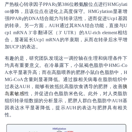
产热核心转录因子PPARγ第386位赖氨酸位点进行HMGylati
on修饰，且该位点在进化上高度保守。HMGylation显著增
强PPARγ的DNA结合能力与转录活性，进而促进Ucp1基因
的转录。另一方面，AUH通过其RNA结合功能，直接与U
cp1 mRNA 3′非翻译区（3′ UTR）的AU-rich element相结
合，显著延长Ucp1 mRNA的半衰期，从而在转录后水平增
加UCP1的表达。
有趣的是，研究团队发现这一调控轴在生理和病理条件下
均具有重要意义。在冷暴露下，小鼠褐色脂肪中HMG-Co
A水平显著升高；而在高脂喂养的肥胖小鼠白色脂肪中，H
MG-CoA含量则显著降低。通过腺相关病毒在脂肪组织中
过表达AUH，能够有效抵抗高脂饮食诱导的肥胖，改善
胰
岛素敏感
性，并促进白色脂肪米色化。此外，对人类脂肪
组织转录组数据的分析显示，肥胖人群白色脂肪中AUH基
因表达水平显著降低，提示AUH的表达与肥胖具有相关
性。