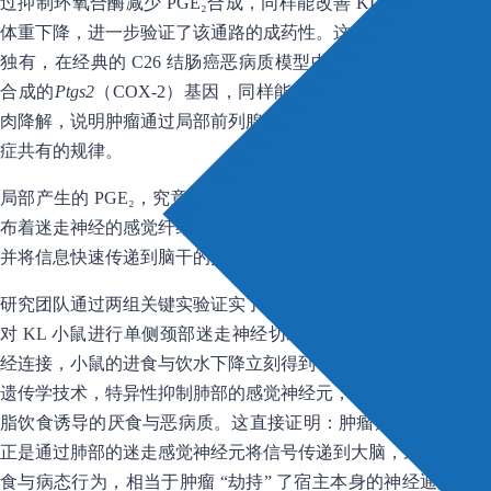
过抑制环氧合酶减少 PGE₂合成，同样能改善 KL 小鼠的进食与
体重下降，进一步验证了该通路的成药性。这一机制也并非肺癌
独有，在经典的 C26 结肠癌恶病质模型中，敲除负责前列腺素
合成的
Ptgs2
（COX-2）基因，同样能缓解厌食、体重流失与
肉降解，说明肿瘤通过局部前列腺素诱发恶病质，可能是多种癌
症共有的规律。
局部产生的 PGE₂，究竟是怎么把信号快速传到大脑的？肺部密
布着迷走神经的感觉纤维，它们可以直接感知局部的炎症信号，
并将信息快速传递到脑干的摄食调控中枢。
研究团队通过两组关键实验证实了神经通路的核心作用：第一组
对 KL 小鼠进行单侧颈部迷走神经切断术，断开一半肺-脑的神
经连接，小鼠的进食与饮水下降立刻得到了改善；第二组用化学
遗传学技术，特异性抑制肺部的感觉神经元，同样有效逆转了高
脂饮食诱导的厌食与恶病质。这直接证明：肿瘤产生的 PGE₂，
正是通过肺部的迷走感觉神经元将信号传递到大脑，最终诱发厌
食与病态行为，相当于肿瘤 “劫持” 了宿主本身的神经通路，直