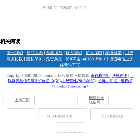
开播时间: 2026-07-14 13:25
相关阅读
关于我们
|
产品大全
|
营销服务
|
联系我们
|
加入我们
|
友情链接
|
用户
服务协议
|
隐私保护
|
免责条款
|
沪ICP备14018915号-1
|
增值电信业务
经营许可证
Copyright©2001-2020 bioon.com 版权所有 不得转载.
著作权声明
|
法律声明
|
互
联网药品信息服务资格证书((沪)-非经营性-2019-0162)
|
投诉、举报、维权邮
箱：editor@medsci.cn<
网络社会
上海工商
征信网
021-54485309-8082
31010402000321