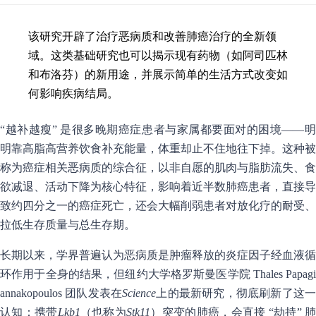
该研究开辟了治疗恶病质和改善肺癌治疗的全新领
域。这类基础研究也可以揭示现有药物（如阿司匹林
和布洛芬）的新用途，并展示简单的生活方式改变如
何影响疾病结局。
“越补越瘦” 是很多晚期癌症患者与家属都要面对的困境——明
明靠高脂高营养饮食补充能量，体重却止不住地往下掉。这种被
称为癌症相关恶病质的综合征，以非自愿的肌肉与脂肪流失、食
欲减退、活动下降为核心特征，影响着近半数肺癌患者，直接导
致约四分之一的癌症死亡，还会大幅削弱患者对放化疗的耐受、
拉低生存质量与总生存期。
长期以来，学界普遍认为恶病质是肿瘤释放的炎症因子经血液循
环作用于全身的结果，但纽约大学格罗斯曼医学院 Thales Papagi
annakopoulos 团队发表在
Science
上的最新研究，彻底刷新了这
认知：携带
Lkb1
（也称为
Stk11
）突变的肺癌，会直接 “劫持” 