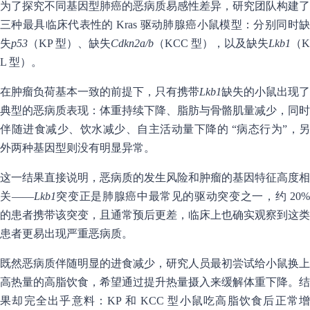
为了探究不同基因型肺癌的恶病质易感性差异，研究团队构建了
三种最具临床代表性的 Kras 驱动肺腺癌小鼠模型：分别同时缺
失
p53
（KP 型）、缺失
Cdkn2a/b
（KCC 型），以及缺失
Lkb1
（K
L 型）。
在肿瘤负荷基本一致的前提下，只有携带
Lkb1
缺失的小鼠出现了
典型的恶病质表现：体重持续下降、脂肪与骨骼肌量减少，同时
伴随进食减少、饮水减少、自主活动量下降的 “病态行为”，另
外两种基因型则没有明显异常。
这一结果直接说明，恶病质的发生风险和肿瘤的基因特征高度相
关——
Lkb1
突变正是肺腺癌中最常见的驱动突变之一，约 20
的患者携带该突变，且通常预后更差，临床上也确实观察到这类
患者更易出现严重恶病质。
既然恶病质伴随明显的进食减少，研究人员最初尝试给小鼠换上
高热量的高脂饮食，希望通过提升热量摄入来缓解体重下降。结
果却完全出乎意料：KP 和 KCC 型小鼠吃高脂饮食后正常增