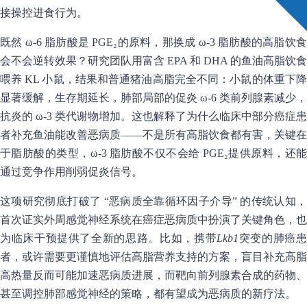
接操控进食行为。
既然 ω-6 脂肪酸是 PGE₂的原料，那换成 ω-3 脂肪酸的高脂饮食
会不会逆转效果？研究团队用富含 EPA 和 DHA 的鱼油高脂饮食
喂养 KL 小鼠，结果和普通猪油高脂完全不同：小鼠的体重下降
显著缓解，生存期延长，肺部局部的促炎 ω-6 类前列腺素减少，
抗炎的 ω-3 类代谢物增加。这也解释了为什么临床中部分癌症患
者补充鱼油能改善恶病质——不是所有高脂饮食都有害，关键在
于脂肪酸的类型，ω-3 脂肪酸不仅不会给 PGE₂提供原料，还能
通过竞争作用削弱促炎信号。
这项研究彻底打破了 “恶病质全靠循环因子介导” 的传统认知，
首次证实外周感觉神经系统在癌症恶病质中扮演了关键角色，也
为临床干预提供了全新的思路。比如，携带
Lkb1
突变的肺癌
者，或许需要更谨慎地评估高脂营养支持的方案，盲目补充高脂
高热量反而可能加速恶病质进展，而靶向前列腺素合成的药物、
甚至调控肺部感觉神经的策略，都有望成为恶病质的新疗法。