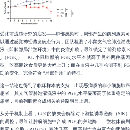
受此前流感研究的启发——肺部感染时，局部产生的前列腺素可
以通过感觉神经诱发病态行为，团队检测了小鼠支气管肺泡灌洗
液（即肺部局部微环境）中的炎症介质，最终锁定了前列腺素 E
₂（PGE₂）：KL 小鼠肺部的 PGE₂水平本就高于另外两种基因
型，吃高脂饮食后更是大幅上升；而在血液中几乎检测不到 PG
E₂的变化，完全符合 “局部作用” 的特征。
这一结论也得到了临床样本的支持：出现恶病质的非小细胞肺癌
患者，其支气管肺泡灌洗液中的 PGE₂水平显著高于体重稳定的
患者，且前列腺素合成相关的通路明显上调。
从分子机制上看，
Lkb1
的缺失会解除对下游盐诱导激酶（SIK
的调控，最终让肿瘤细胞中合成 PGE₂的关键酶——微粒体前列
腺素 E 合酶（PTGES）表达升高。而高脂饮食中富含的亚油酸