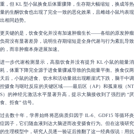
重，但 KL 型小鼠换食后体重骤降，生存期大幅缩短，换成等热
量的生酮饮食也出现了完全一致的恶化效果，且雌雄小鼠均表现
出相同趋势。
更关键的是，饮食变化并没有加速肿瘤生长——各组的原发肿瘤
负荷没有显著差异，说明生存期缩短是全身代谢与行为紊乱导致
的，而非肿瘤本身进展加速。
进一步代谢检测显示，高脂饮食并没有提升 KL 小鼠的能量消
耗，体重下降完全源于进食量骤减导致的负能量平衡。换食仅两
天后，小鼠的进食、饮水和活动量就出现断崖式下跌，脑干中调
控摄食与呕吐反应的关键区域——最后区（AP）和孤束核（NT
S）的神经元激活水平显著升高，提示大脑接收到了强烈的 “厌
食、拒食” 信号。
过去数十年，学界始终将恶病质归因于 IL-6、GDF15 等循环炎
症因子，它们随血液到达大脑进而改变摄食行为。但在这项研究
的生理模型中，研究人员逐一验证后推翻了这一经典假说：用抗