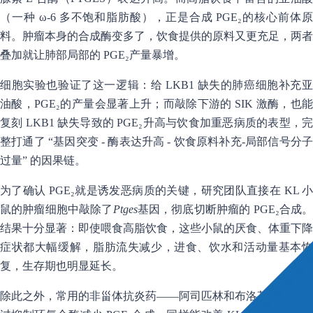
（一种 ω-6 多不饱和脂肪酸），正是合成 PGE₂的核心前体原
料。肿瘤本身的合成酶变多了，饮食提供的原料又更充足，两者
叠加就让肺部局部的 PGE₂产量暴增。
细胞实验也验证了这一逻辑：给 LKB1 缺失的肺癌细胞补充亚
油酸，PGE₂的产量会显著上升；而敲除下游的 SIK 激酶，也能
复刻 LKB1 缺失导致的 PGE₂升高与饮食加重恶病质的表型，完
整打通了 “基因突变 - 酶表达升高 - 饮食原料补充-局部信号分子
过量” 的因果链。
为了确认 PGE₂就是诱发恶病质的关键，研究团队直接在 KL 小
鼠的肿瘤细胞中敲除了
Ptges
基因，彻底切断肿瘤的 PGE₂合成
结果十分显著：即使喂食高脂饮食，这些小鼠的厌食、体重下降
症状都大幅缓解，脂肪流失减少，进食、饮水和活动量基本恢
复，生存期也明显延长。
除此之外，常用的非甾体抗炎药——阿司匹林和布洛芬，都能通