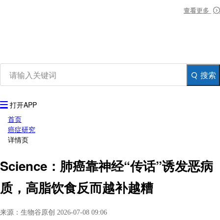
资讯
查看更多
查看更多
查看更多
生物在线
品牌会议
行云公开课
登录
注册
生物谷APP
搜索
打开APP
首页
癌症研究
详情页
Science：肺癌靠神经“传话”诱发恶病
质，高脂饮食反而越补越糟
来源：生物谷原创 2026-07-08 09:06