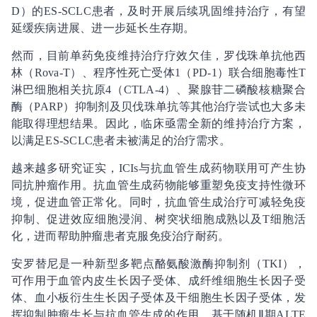
D）的ES-SCLC患者，及时开展后续巩固维持治疗，有望
延缓疾病进展、进一步延长生存期。
然而，目前单药免疫维持治疗疗效欠佳，罗伐珠单抗他西
林（Rova-T）、程序性死亡受体1（PD-1）联合细胞毒性T
淋巴细胞相关抗原4（CTLA-4）、聚腺苷二磷酸核糖聚合
酶（PARP）抑制剂及贝伐珠单抗等其他治疗尝试也大多未
能取得理想结果。因此，临床亟需全新的维持治疗方案，
以满足ES-SCLC患者未被满足的治疗需求。
越来越多研究证实，ICIs与抗血管生成药物联用可产生协
同抗肿瘤作用。抗血管生成药物能够重塑免疫支持性微环
境，促进血管正常化。同时，抗血管生成治疗可减轻免疫
抑制、促进效应细胞浸润、树突状细胞成熟以及T细胞活
化，进而帮助肿瘤患者克服免疫治疗耐药。
安罗替尼是一种新型多靶点酪氨酸激酶抑制剂（TKI），
可作用于血管内皮生长因子受体、成纤维细胞生长因子受
体、血小板衍生生长因子受体及干细胞生长因子受体，发
挥抑制肿瘤生长与抗血管生成的作用。基于随机Ⅱ期ALTE