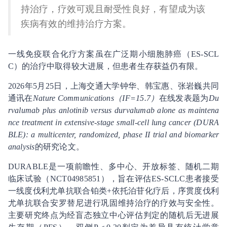
持治疗，疗效可观且耐受性良好，有望成为该
疾病有效的维持治疗方案。
一线免疫联合化疗方案虽在广泛期小细胞肺癌（ES-SCL
C）的治疗中取得较大进展，但患者生存获益仍有限。
2026年5月25日，上海交通大学钟华、韩宝惠、张岩巍共同
通讯在
Nature Communications（IF=15.7）
在线发表题为
Du
rvalumab plus anlotinib versus durvalumab alone as maintena
nce treatment in extensive-stage small-cell lung cancer (DURA
BLE): a multicenter, randomized, phase II trial and biomarker
analysis
的研究论文。
DURABLE是一项前瞻性、多中心、开放标签、随机二期
临床试验（NCT04985851），旨在评估ES-SCLC患者接受
一线度伐利尤单抗联合铂类+依托泊苷化疗后，序贯度伐利
尤单抗联合安罗替尼进行巩固维持治疗的疗效与安全性。
主要研究终点为经盲态独立中心评估判定的随机后无进展