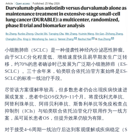
小细胞肺癌（SCLC）是一种侵袭性神经内分泌恶性肿瘤。
由于SCLC分化程度低、增殖速度快且易早期发生广泛转
移，约70%的患者确诊时已发展为广泛期小细胞肺癌（ES-
SCLC）。三十余年来，铂类联合依托泊苷方案始终是ES-
SCLC的标准一线治疗手段。
尽管该方案缓解率较高，但多数患者仍会出现疾病快速进
展或复发，患者中位OS仅为9~11个月。将度伐利尤单抗、
阿替利珠单抗、阿得贝利单抗、斯鲁利单抗等免疫检查点
抑制剂（ICIs）与铂类联合依托泊苷化疗联用作为一线方
案，虽可延长患者OS，但提升效果仍较为有限。
对于接受4~6周期一线治疗后达到客观缓解或疾病稳定（S