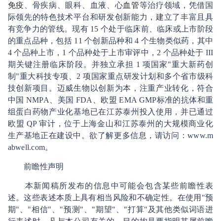
免疫
、骨疾病、眼科、血液、心
血管
等治疗领域，凭借国
际领先的特色技术平台和研发创新能力，建立了丰富且具
有竞争力的管线。现有 15 个处于临床前、临床或上市阶段
的重点品种，包括 11 个创新品种和 4 个生物类似药，其中
4 个品种上市，1 个品种处于上市审评中，2 个品种处于 III
期关键注册临床阶段。并独立承担 1 项国家"重大新药创
制"重大科技专项、2 项国家重点研发计划和多个省市级科
技创新项目。迈威生物以创新为本，注重产业转化，符合
中国 NMPA、美国 FDA、欧盟 EMA GMP标准的抗体和重
组蛋白药物产业化基地已在江苏泰州投入使用，并已通过
欧盟 QP 审计，位于上海金山和江苏泰州的大规模商业化
生产基地正在建设中。欲了解更多信息，请访问：www.m
abwell.com。
前瞻性声明
本新闻稿所发布的信息中可能会包含某些前瞻性表
述。这些表述本质上具有相当风险和不确定性。在使用"预
期"、"相信"、"预测"、"期望"、"打算"及其他类似词语进