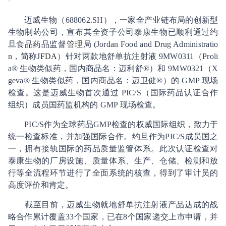
迈威生物（688062.SH），一家全产业链布局的创新型
生物制药公司，宣布其全资子公司泰康生物已顺利通过约
旦食品药品监督
管理
局 (Jordan Food and Drug Administratio
n，简称J
FDA
）针对两款地舒单抗注射液 9MW0311（Proli
a® 生物类似药，国内商品名：迈利舒®）和 9MW0321（X
geva® 生物类似药，国内商品名：迈卫健®）的 GMP 现场
检查。这是迈威生物首次通过 PIC/S（国际药品认证合作
组织）成员国药监机构的 GMP 现场检查。
PIC/S作为全球药品GMP检查的权威国际组织，致力于
统一检查标准，并加强国际合作。约旦作为PIC/S成员国之
一，拥有接轨国际的药品质量监管体系。此次认证检查对
泰康生物的厂房设施、质量体系、生产、仓储、检测和放
行等全流程环节进行了全面系统的核查，得到了审计员的
高度评价和肯定。
截至目前，迈威生物就地舒单抗注射液产品达成的战
略合作累计覆盖33个国家，已在8个国家递交上市申请，并