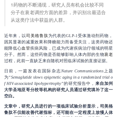
1药物的不断涌现，研究人员有机会比较不同
分子在衰老调控方面的差异，并识别出最适合
从这类疗法中获益的人群。
近年来，以
司美格鲁肽
为代表的GLP-1受体激动剂药物，
因其显著的减重效果和降糖能力而备受关注，这类药物还
能降低心
血管
疾病风险，已成为代谢疾病治疗领域的明星
分子。然而，这些药物是否能够影响人体内部的生物
衰老
过程，此前一直缺乏来自随机对照临床试验的直接证据。
日前，一篇发表在国际杂志
Nature Communications
上题
为
“Semaglutide slows epigenetic aging in a randomized trial o
f HIV-associated lipohypertrophy”
的研究报告中，
来自加州
大学圣地亚哥分校等机构的研究人员通过研究填补了这一
空白。
文章中，研究人员进行的一项临床试验分析显示，司美格
鲁肽不仅能改善代谢指标，还可能在一定程度上放慢人体