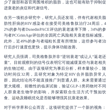
少了腹部和器官周围堆积的脂肪，这也可能有助于抑制促
进衰老的炎症和代谢信号。
在另一项初步研究中，研究人员还发现，伴有代谢相关脂
肪性肝病的HIV感染者在接受司美格鲁肽治疗24周后，4
2%的参与者DunedinPACE评估的衰老速率下降，34%的参
与者PCGrimAge评估的全因死亡风险相关衰老指标减慢。
此外，近49%的参与者端粒长度有所增加，这些参与者治
疗后步行速度也更快，提示身体功能改善。
研究人员强调，司美格鲁肽并非“逆转衰老”或让人“返老还
童”。目前观察到的信号仅表明它可能减缓某些与衰老相关
的生物过程。由于该项研究为事后分析，样本量较小，随
访时间仅32周，且研究对象为特定HIV合并脂肪异常人
群，因此结论尚不能直接推广到普通人群。未来需要通过
更大规模、前瞻性的临床试验，验证GLP-1类药物对不同
人群衰老生物学的影响，并探索联合生活方式干预如饮
食、
运动
及睡眠优化是否能够增强其抗衰老效果。
对于科学界和公众而言，这项研究提供了一个新的视角：