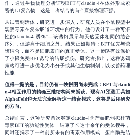
作，通过生物物理分析证明BFT与claudin-4在体外形成紧
密的1:1复合物，这是二者结合的首个直接物理证据。
从试管到活体，研究进一步深入，研究人员在小鼠模型中
观察毒素在复杂肠道环境中的行为。他们设计了一种可溶
性的claudin-4“诱饵”—该诱饵展示与天然受体相同的结合
序列，但游离于细胞之外。结果正如期待：BFT优先与诱
饵结合，而不是细胞表面的真正受体。这一策略有效保护
了小鼠免受BFT诱导的结肠损伤。研究者指出，这种诱饵
策略可进一步优化为小分子或其他生物制剂，以改善药理
性能。
值得一提的是，目前仍有一块拼图尚未完成：BFT与claudi
n-4相互作用的精确三维结构尚未捕获。现有AI预测工具如
AlphaFold也无法完全解析这一结合模式，这将是后续研究
的方向。
总结而言，这项研究首次鉴定claudin-4为产毒脆弱拟杆菌
毒素BFT的功能性受体，结束了长达十余年的受体搜寻，
同时还揭示了一种前所未有的毒素作用模式—蛋白酶先结