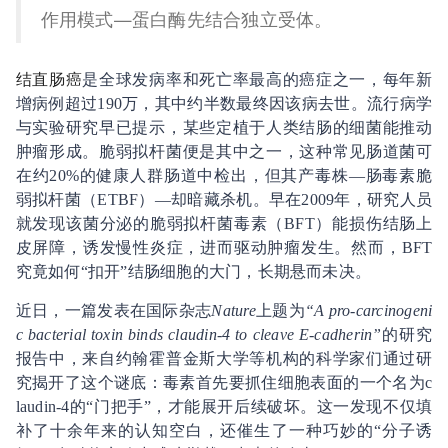
作用模式—蛋白酶先结合独立受体。
结直肠癌
是全球发病率和死亡率最高的癌症之一，每年新
增病例超过190万，其中约半数最终因该病去世。流行病学
与实验研究早已提示，某些定植于人类结肠的细菌能推动
肿瘤形成。脆弱拟杆菌便是其中之一，这种常见肠道菌可
在约20%的健康人群肠道中检出，但其产毒株—肠毒素脆
弱拟杆菌（ETBF）—却暗藏杀机。早在2009年，研究人员
就发现该菌分泌的脆弱拟杆菌毒素（BFT）能损伤结肠上
皮屏障，诱发慢性炎症，进而驱动肿瘤发生。然而，BFT
究竟如何“扣开”结肠细胞的大门，长期悬而未决。
近日，一篇发表在国际杂志
Nature
上题为
“A pro-carcinogeni
c bacterial toxin binds claudin-4 to cleave E-cadherin”
的研究
报告中，来自约翰霍普金斯大学等机构的科学家们通过研
究揭开了这个谜底：毒素首先要抓住细胞表面的一个名为c
laudin-4的“门把手”，才能展开后续破坏。这一发现不仅填
补了十余年来的认知空白，还催生了一种巧妙的“分子诱