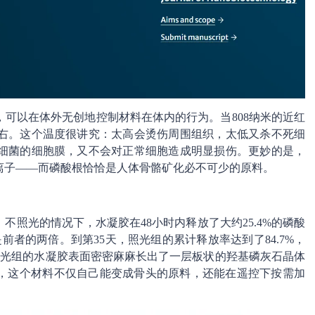
可以在体外无创地控制材料在体内的行为。当808纳米的近红
左右。这个温度很讲究：太高会烫伤周围组织，太低又杀不死细
坏细菌的细胞膜，又不会对正常细胞造成明显损伤。更妙的是，
离子——而磷酸根恰恰是人体骨骼矿化必不可少的原料。
照光的情况下，水凝胶在48小时内释放了大约25.4%的磷酸
是前者的两倍。到第35天，照光组的累计释放率达到了84.7%，
，照光组的水凝胶表面密密麻麻长出了一层板状的羟基磷灰石晶体
，这个材料不仅自己能变成骨头的原料，还能在遥控下按需加