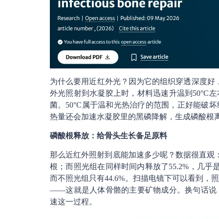
为什么要用近红外光？因为它的组织穿透深度好，
外光照射到水凝胶上时，材料迅速升温到50°C
菌。50°C属于温和光热治疗的范围，正好能破
热量还会加速水凝胶里的黑磷降解，生成磷酸根
磷酸根释放：给骨头生长备足原料
那么近红外照射到底能加速多少呢？数据很直观：不
根；而照光组在同样时间内释放了55.2%，几乎
而不照光组只有44.6%。扫描电镜下可以看到
——这就是人体骨骼的主要矿物成分。换句话说
速这一过程。